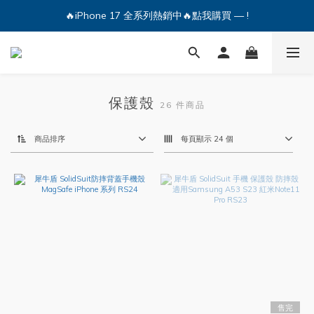
🔥iPhone 17 全系列熱銷中🔥點我購買 — !
🔥iPhone 17 全系列熱銷中🔥點我購買 — !
💕加入Q哥 Line 新好友領優惠券！🎫
🔥iPhone 17 全系列熱銷中🔥點我購買 — !
保護殼
26 件商品
商品排序
每頁顯示 24 個
售完