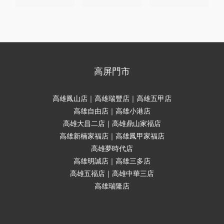
高屏門市
高雄鳳山店｜高雄瑞豐店｜高雄五甲店
高雄自由店｜高雄小港店
高雄大昌二店｜高雄鼎山家福店
高雄新楠家福店｜高雄鳳甲家福店
高雄夢時代店
高雄明誠店｜高雄三多店
高雄五福店｜高雄中華三店
高雄瑞隆店