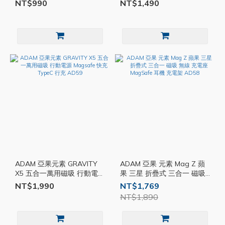
QC 3.0 10000mAh 行動快充
插式 TypeC 快充 無線 行充
NT$990
NT$1,490
AD01
移動電源 AD60
ADAM 亞果元素 GRAVITY
ADAM 亞果 元素 Mag Z 蘋
X5 五合一萬用磁吸 行動電源
果 三星 折疊式 三合一 磁吸
Magsafe 快充 TypeC 行充
無線 充電座 MagSafe 耳機
NT$1,990
NT$1,769
AD59
充電架 AD58
NT$1,890