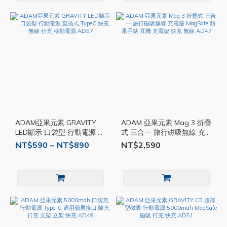
ADAM亞果元素 GRAVITY
ADAM 亞果元素 Mag 3 折疊
LED顯示 口袋型 行動電源 直
式 三合一 旅行磁吸無線 充
插式 TypeC 快充 無線 行充
電座 MagSafe 蘋果手錶 耳
NT$590 ~ NT$890
NT$2,590
移動電源 AD57
機 充電架 快充 無線 AD47