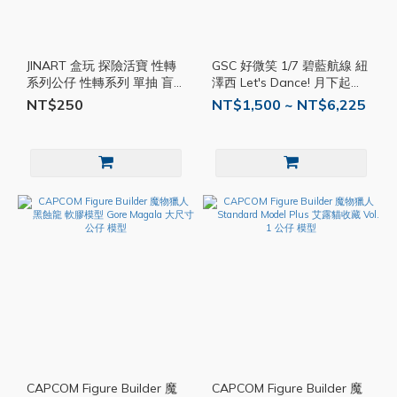
JINART 盒玩 探險活寶 性轉
GSC 好微笑 1/7 碧藍航線 紐
系列公仔 性轉系列 單抽 盲
澤西 Let's Dance! 月下起舞
盒 盒玩 盲抽 公仔 扭蛋
Ver. 比例 公仔 模型 完成品
NT$250
NT$1,500 ~ NT$6,225
CAPCOM Figure Builder 魔
CAPCOM Figure Builder 魔