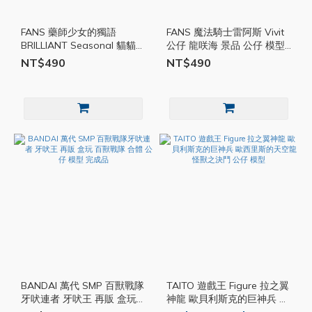
FANS 藥師少女的獨語
FANS 魔法騎士雷阿斯 Vivit
BRILLIANT Seasonal 貓貓
公仔 龍咲海 景品 公仔 模型
壬氏 死神 景品 公仔 模型
完成品
NT$490
NT$490
BANDAI 萬代 SMP 百獸戰隊
TAITO 遊戲王 Figure 拉之翼
牙吠連者 牙吠王 再販 盒玩
神龍 歐貝利斯克的巨神兵 歐