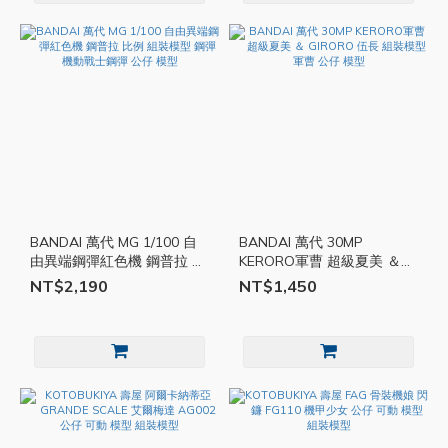
BANDAI 萬代 MG 1/100 自
BANDAI 萬代 30MP
由異端鋼彈紅色機 鋼普拉 比
KERORO軍曹 超級夏美 ＆
例 組裝模型 鋼彈 機動戰士
GIRORO 伍長 組裝模型 軍曹
NT$2,190
NT$1,450
鋼彈 公仔 模型
公仔 模型