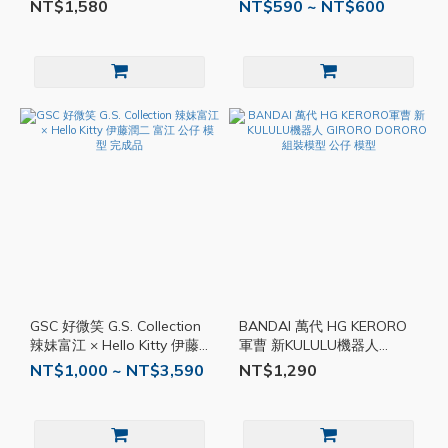
百獸戰隊 合體 公仔 模型 完
西里斯的天空龍 怪獸之決鬥
NT$1,580
NT$590 ~ NT$600
成品
公仔 模型
GSC 好微笑 G.S. Collection
BANDAI 萬代 HG KERORO
辣妹富江 × Hello Kitty 伊藤
軍曹 新KULULU機器人
潤二 富江 公仔 模型 完成品
GIRORO DORORO 組裝模型
NT$1,000 ~ NT$3,590
NT$1,290
公仔 模型