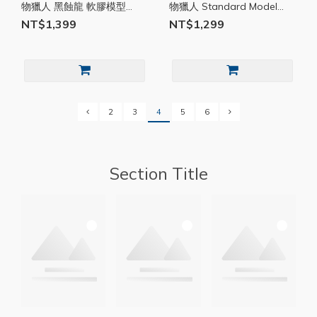
物獵人 黑蝕龍 軟膠模型
物獵人 Standard Model
Gore Magala 大尺寸 公仔
Plus 艾露貓收藏 Vol. 1 公仔
NT$1,399
NT$1,299
模型
模型
2
3
4
5
6
Section Title