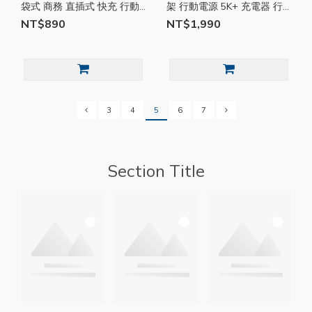
袋式 商務 直插式 快充 行動
架 行動電源 5K+ 充電器 行
電源 Type-C 適用蘋果 底插
充 折疊支架 5000mAh
NT$890
NT$1,990
式 行充 MCK004
BEL54
3
4
5
6
7
Section Title