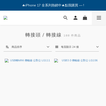
🔥iPhone 17 全系列熱銷中🔥點我購買 — !
🔥iPhone 17 全系列熱銷中🔥點我購買 — !
💕加入Q哥 Line 新好友領優惠券！🎫
🔥iPhone 17 全系列熱銷中🔥點我購買 — !
轉接頭 / 轉接線
188 件商品
商品排序
每頁顯示 24 個