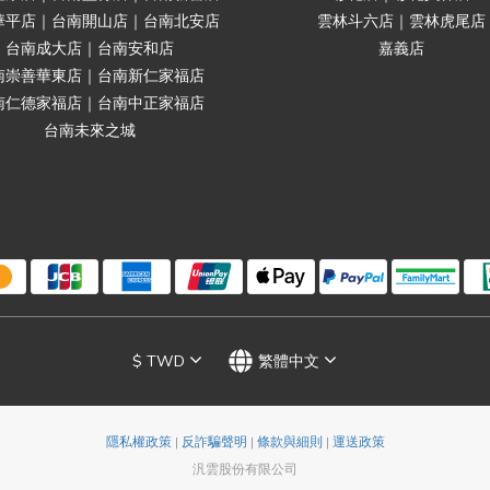
華平店｜台南開山店｜台南北安店
雲林斗六店｜雲林虎尾店
台南成大店｜台南安和店
嘉義店
南崇善華東店｜台南新仁家福店
南仁德家福店｜台南中正家福店
台南未來之城
$
TWD
繁體中文
隱私權政策
|
反詐騙聲明
|
條款與細則
|
運送政策
汎雲股份有限公司