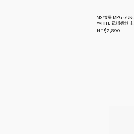
MSI微星 MPG GUNG
WHITE 電腦機殼 
競 桌機 風扇 MSI25
NT$2,890