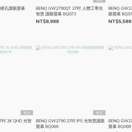
售完
U 類瞳孔護眼螢幕
BENQ GW2790QT 27吋 人體工學光
BENQ GW2
智慧 護眼螢幕 BQ073
眼螢幕 BQ0
NT$8,988
NT$5,588
售完
售完
27吋 2K QHD 光智
BENQ GW2790 27吋 IPS 光智慧護眼
BENQ GW2
螢幕 BQ069
螢幕 BQ068