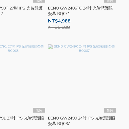
售完
售完
790T 27吋 IPS 光智慧護
BENQ GW2486TC 24吋 光智慧護眼
72
螢幕 BQ071
NT$4,988
NT$5,188
售完
售完
791 27吋 IPS 光智慧護眼
BENQ GW2490 24吋 IPS 光智慧護眼
螢幕 BQ067