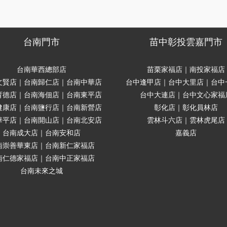
台南門市
苗中彰投雲嘉門市
台南華西總部店
苗栗家福店｜南投家福店
文賢店｜台南歸仁店｜台南中華店
台中逢甲店｜台中大里店｜台中
育德店｜台南海佃店｜台南東平店
台中大連店｜台中文心家福
健康店｜台南鹽行店｜台南新營店
彰化店｜彰化員林店
華平店｜台南開山店｜台南北安店
雲林斗六店｜雲林虎尾店
台南成大店｜台南安和店
嘉義店
南崇善華東店｜台南新仁家福店
南仁德家福店｜台南中正家福店
台南未來之城