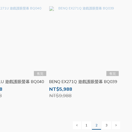
售完
售完
71U 遊戲護眼螢幕 BQ040
BENQ EX271Q 遊戲護眼螢幕 BQ039
8
NT$5,988
8
NT$9,988
1
2
3