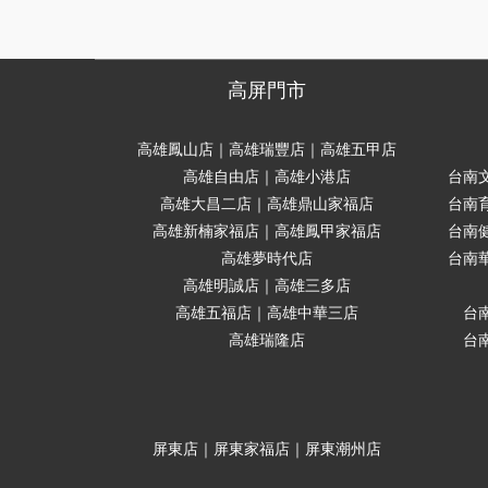
高屏門市
高雄鳳山店｜高雄瑞豐店｜高雄五甲店
高雄自由店｜高雄小港店
台南
高雄大昌二店｜高雄鼎山家福店
台南
高雄新楠家福店｜高雄鳳甲家福店
台南
高雄夢時代店
台南
高雄明誠店｜高雄三多店
高雄五福店｜高雄中華三店
台
高雄瑞隆店
台
屏東店｜屏東家福店｜屏東潮州店