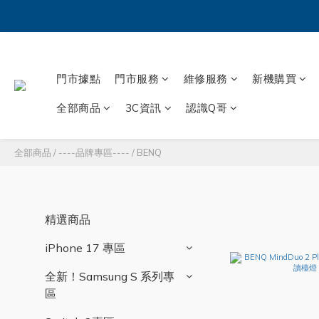
門市據點
門市服務
維修服務
新機購買
全部商品
3C資訊
認識Q哥
全部商品
/
----品牌專區----
/
BENQ
精選商品
iPhone 17 專區
全新！Samsung S 系列專
區