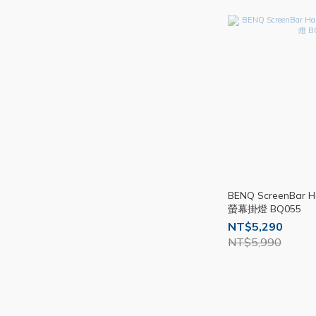
BENQ ScreenBar
螢幕掛燈 BQ055
NT$5,290
NT$5,990