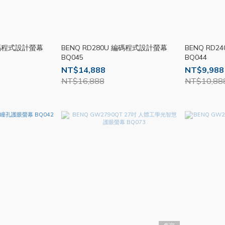
 編碼程式設計螢幕
BENQ RD280U 編碼程式設計螢幕
BENQ RD
BQ045
BQ044
NT$14,888
NT$9,988
NT$16,888
NT$10,88