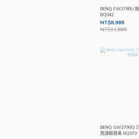
BENQ EW2790
BQ042
NT$8,988
NT$11,888
BENQ GW2790Q 
慧護眼螢幕 BQ070