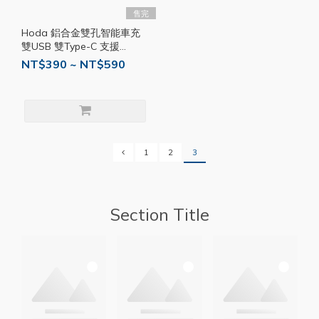
售完
Hoda 鋁合金雙孔智能車充
雙USB 雙Type-C 支援
iPhone 15 PD快充 雙孔 車
NT$390 ~ NT$590
用快充 HOD008
1
2
3
Section Title