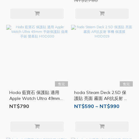
NT$2,780
售完
售完
Hoda 藍寶石 保護貼 適用
hoda Steam Deck 2.5D 保
Apple Watch Ultra 49mm
護貼 亮面 霧面 AR抗反射 掌
手錶保護貼 蘋果手錶 螢幕貼
機 保護膜 HOD019
NT$790
NT$590 ~ NT$990
HOD030