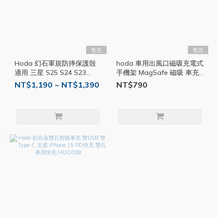
售完
售完
Hoda 幻石軍規防摔保護殼
hoda 車用出風口磁吸充電式
適用 三星 S25 S24 S23
手機架 MagSafe 磁吸 車充
Ultra MagSafe 手機殼 防摔
車用支架 手機支架 導航架
NT$1,190 ~ NT$1,390
NT$790
殼 磁吸殼 HOD003
手機座 支架 HOD031