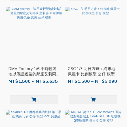
DMM Factory 1/6 不時輕聲
GSC 1/7 明日方舟：終末地
地以俄語遮羞的鄰座艾莉同
佩麗卡 比例模型 公仔 模型
學 艾莉莎·米哈伊羅夫納·九条
NT$1,500 ~ NT$5,635
NT$1,500 ~ NT$5,090
比例 公仔 模型