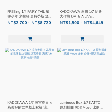
FREEing 1/4 FAIRY TAIL 魔
KADOKAWA 角川 1/7 約會
導少年 米拉珍·史特勞斯 溫蒂
大作戰 DATE A LIVE
·瑪貝爾 兔女郎 Ver. 公仔 模
Fantasia 30週年紀念企劃 夜
NT$2,700 ~ NT$8,720
NT$1,500 ~ NT$4,649
型
刀神十香 靈裝 比例 公仔 模
型
KADOKAWA 1/7 涼宮春日 ×
Luminous Box 1/7 KATTO
為美好的世界獻上祝福 涼宮
原創插畫 黑沼 Mayu 比例 公