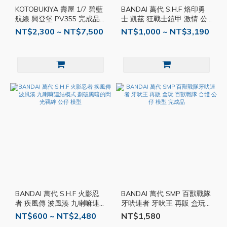
KOTOBUKIYA 壽屋 1/7 碧藍
BANDAI 萬代 S.H.F 烙印勇
航線 興登堡 PV355 完成品
士 凱茲 狂戰士鎧甲 激情 公
PVC 公仔 模型
仔 模型 可動
NT$2,300 ~ NT$7,500
NT$1,000 ~ NT$3,190
BANDAI 萬代 S.H.F 火影忍
BANDAI 萬代 SMP 百獸戰隊
者 疾風傳 波風湊 九喇嘛連
牙吠連者 牙吠王 再販 盒玩
結模式 劃破黑暗的閃光羈絆
百獸戰隊 合體 公仔 模型 完
NT$600 ~ NT$2,480
NT$1,580
公仔 模型
成品