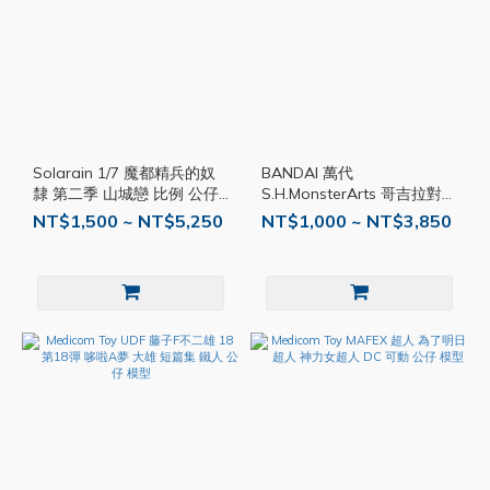
Solarain 1/7 魔都精兵的奴
BANDAI 萬代
隸 第二季 山城戀 比例 公仔
S.H.MonsterArts 哥吉拉對福
模型 PVC 完成品
音戰士 EVANGELION 初號機
NT$1,500 ~ NT$5,250
NT$1,000 ~ NT$3,850
G覺醒形態 哥吉拉 公仔 模型