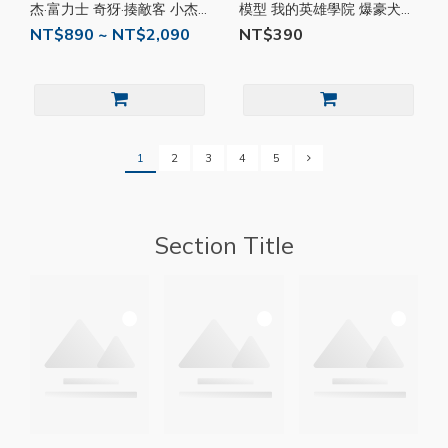
杰·富力士 奇犽·揍敵客 小杰
模型 我的英雄學院 爆豪犬
奇犽 抬頭 Q版 公仔 模型 完
出久羊 我英 斗篷 披風 公仔
NT$890 ~ NT$2,090
NT$390
成品
模型
1
2
3
4
5
Section Title