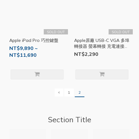
SOLD OUT
SOLD OUT
Apple iPad Pro 巧控鍵盤
Apple原廠 USB-C VGA 多埠
轉接器 螢幕轉接 充電連接
NT$9,890 ~
USB 螢幕投影 蘋果原廠
NT$2,290
NT$11,690
AP58
1
2
Section Title