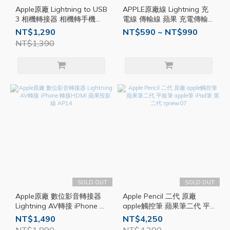
Apple原廠 Lightning to USB
APPLE原廠線 Lightning 充
3 相機轉接器 相機轉手機
電線 傳輸線 蘋果 充電傳輸
USB iPad 轉接器 轉接線
線 原廠線 1M充電線 2M
NT$1,290
NT$590 ~ NT$990
AP19
AP01
NT$1,390
SOLD OUT
SOLD OUT
Apple原廠 數位影音轉接器
Apple Pencil 二代 原廠
Lightning AV轉接 iPhone 轉
apple觸控筆 蘋果筆二代 平
接HDMI 蘋果投影線 AP14
板筆 apple筆 iPad筆 第二代
NT$1,490
NT$4,250
rpnew07