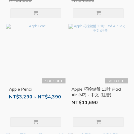
NT$1,890
NT$4,390
SOLD OUT
SOLD OUT
Apple Pencil
Apple 巧控鍵盤 13吋 iPad
Air (M2) - 中文 (注音)
NT$3,290 ~ NT$4,390
NT$11,690