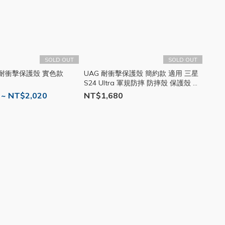
SOLD OUT
SOLD OUT
式耐衝擊保護殼 實色款
UAG 耐衝擊保護殼 簡約款 適用 三星
S24 Ultra 軍規防摔 防摔殼 保護殼 手
機殼 素色 UAGS09
 ~ NT$2,020
NT$1,680