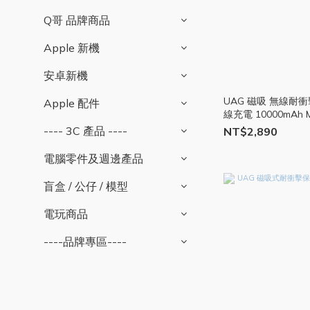
Q哥 品牌商品
Apple 新機
安卓新機
UAG 磁吸 無線耐衝
Apple 配件
線充電 10000mAh 
TypeC 行充 UAG25
---- 3C 產品 ----
NT$2,890
電腦零件及週邊產品
盲盒 / 公仔 / 模型
電玩商品
----品牌專區----