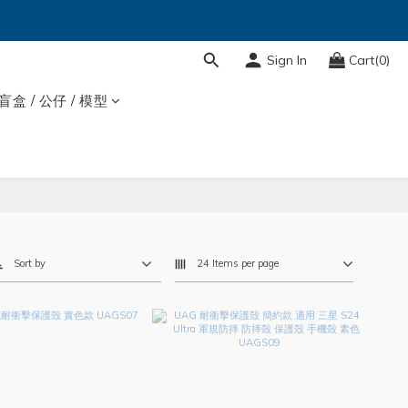
Sign In
Cart(0)
盲盒 / 公仔 / 模型
Sort by
24 Items per page