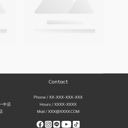
Contact
Phone / XX-XXX-XXX-XXX
一中店
Hours / XXXX-XXXX
店
Mail / XXX@XXXX.COM