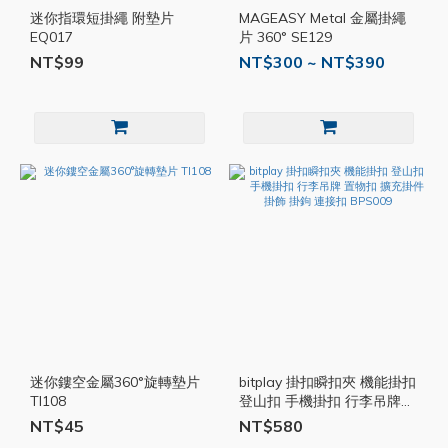
迷你指環短掛繩 附墊片
MAGEASY Metal 金屬掛繩
EQ017
片 360° SE129
NT$99
NT$300 ~ NT$390
迷你鏤空金屬360°旋轉墊片
bitplay 掛扣瞬扣夾 機能掛扣
TI108
登山扣 手機掛扣 行李吊牌
置物扣 擴充掛件 掛飾 掛鉤
NT$45
NT$580
連接扣 BPS009