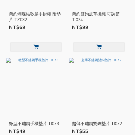
簡約蝴蝶結矽膠手掛繩 附墊
簡約雙鉤皮革掛繩 可調節
片 TZ032
TI074
NT$69
NT$99
微型不鏽鋼手機墊片 TI073
超薄不鏽鋼雙鉤墊片 TI072
NT$49
NT$55