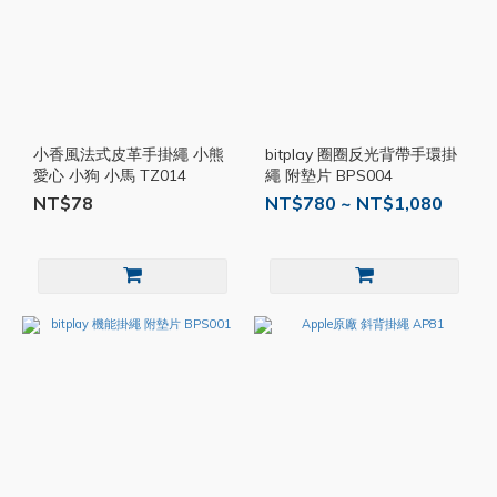
小香風法式皮革手掛繩 小熊
bitplay 圈圈反光背帶手環掛
愛心 小狗 小馬 TZ014
繩 附墊片 BPS004
NT$78
NT$780 ~ NT$1,080