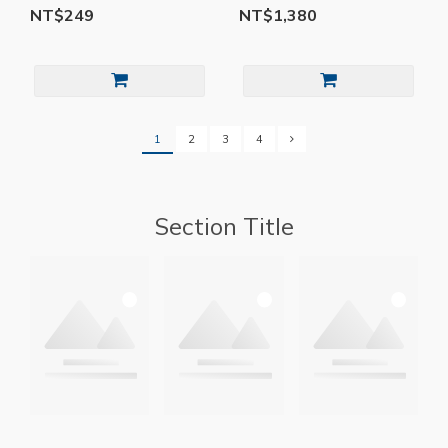
NT$249
NT$1,380
1
2
3
4
Section Title