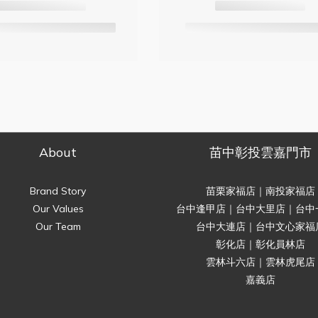
About
苗中彰投雲嘉門市
Brand Story
苗栗家福店｜南投家福店
Our Values
台中逢甲店｜台中大里店｜台中
Our Team
台中大連店｜台中文心家福
彰化店｜彰化員林店
雲林斗六店｜雲林虎尾店
嘉義店