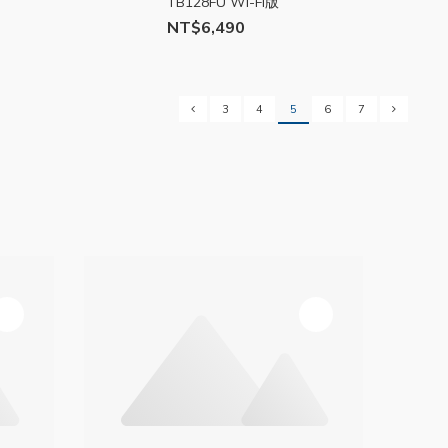
TB128FU Wi-Fi版
NT$6,490
3
4
5
6
7