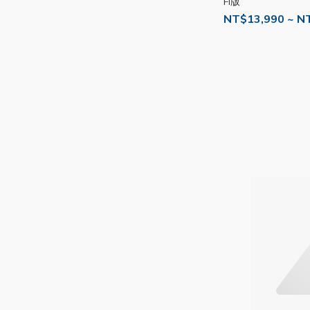
Fi版
NT$13,990 ~ N