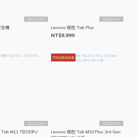
SOLD OUT
SOLD OUT
 資安機
Lenovo 聯想 Tab Plus
NT$9,990
門市自取現金價
SOLD OUT
SOLD OUT
 Tab M11 TB330FU
Lenovo 聯想 Tab M10 Plus 3rd Gen