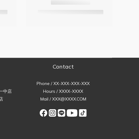
Contact
Phone / XX-XXX-XXX-XXX
一中店
Hours / XXXX-XXXX
店
Mail / XXX@XXXX.COM