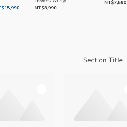
TB350FU Wi-Fi版
NT$7,590
T$15,990
NT$8,990
Section Title