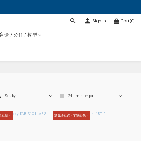
Sign In
Cart(0)
盲盒 / 公仔 / 模型
Sort by
24 Items per page
單點我＂
購買請點選＂下單點我＂