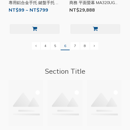
專用鋁合金手托 鍵盤手托 增
商務 平面螢幕 MA320UG
高腳墊 CHER22
BQ086
NT$99 ~ NT$799
NT$29,888
4
5
6
7
8
Section Title