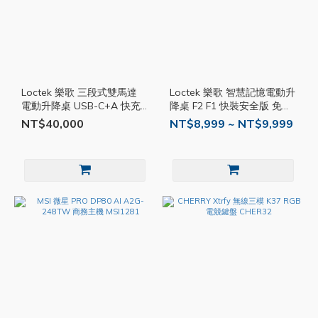
Loctek 樂歌 三段式雙馬達
Loctek 樂歌 智慧記憶電動升
電動升降桌 USB-C+A 快充
降桌 F2 F1 快裝安全版 免費
版 DF1 免費安裝 升降桌 電
安裝 Ltk02 Ltk01
NT$40,000
NT$8,999 ~ NT$9,999
腦桌 辦公桌 電競桌 Ltk04
Ltk03