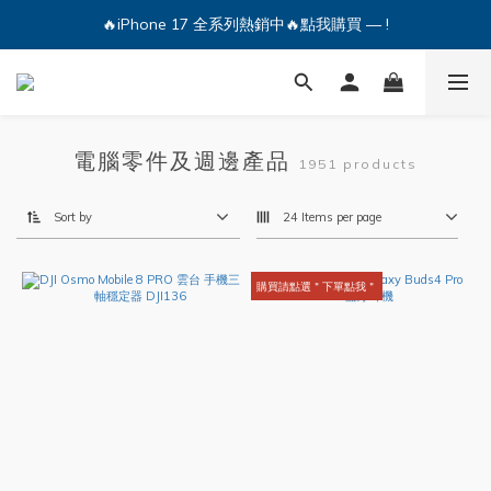
🔥iPhone 17 全系列熱銷中🔥點我購買 — !
🔥iPhone 17 全系列熱銷中🔥點我購買 — !
💕加入Q哥 Line 新好友領優惠券！🎫
🔥iPhone 17 全系列熱銷中🔥點我購買 — !
電腦零件及週邊產品
1951 products
Sort by
24 Items per page
購買請點選＂下單點我＂