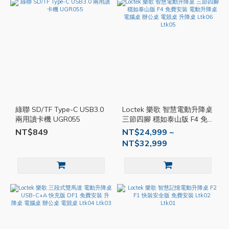
綠聯 SD/TF Type-C USB3.0
Loctek 樂歌 智慧電動升降桌
兩用讀卡機 UGR055
三節四腳 穩如泰山版 F4 免
費安裝 電動升降桌 電腦桌
NT$849
NT$24,999 ~
辦公桌 電競桌 升降桌 Ltk06
NT$32,999
Ltk05