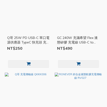
Q哥 25W PD USB-C 單口電
GC 240W 充滿希望 Flex 液
源供應器 TypeC 快充頭 充電
態矽膠 充電線 USB-C to
頭 充電器 豆腐頭 PD快充 單
Lightning MFI認證 GC19
NT$250
NT$490
孔 QKKB008