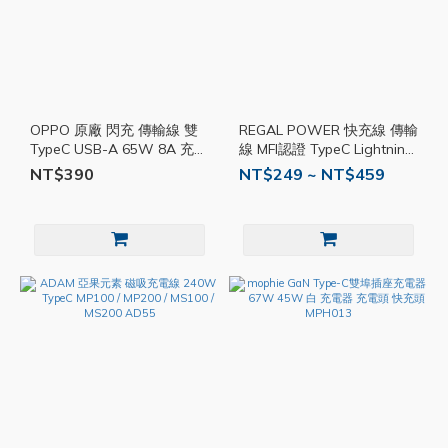
OPPO 原廠 閃充 傳輸線 雙
REGAL POWER 快充線 傳輸
TypeC USB-A 65W 8A 充電
線 MFI認證 TypeC Lightning
線 快充線 1米 DL129
USB3.2 編織線 DRT018
NT$390
NT$249 ~ NT$459
OPPO007