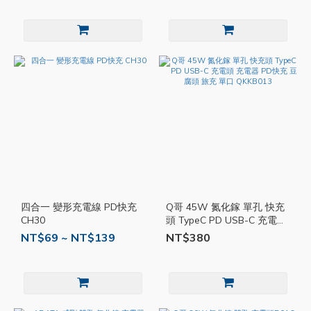
四合一 變形充電線 PD快充
Q哥 45W 氮化鎵 單孔 快充
CH30
頭 TypeC PD USB-C 充電頭
充電器 PD快充 豆腐頭 旅充
NT$69 ~ NT$139
NT$380
單口 QKKB013