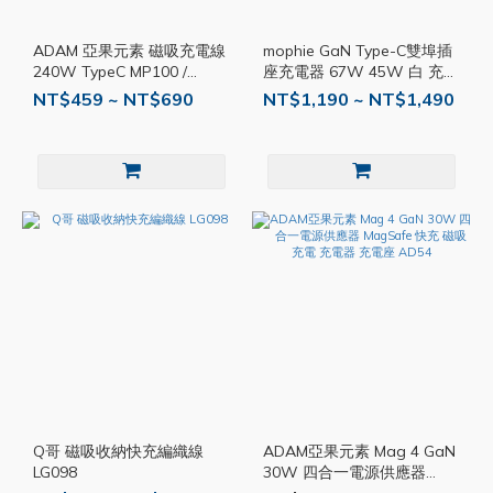
ADAM 亞果元素 磁吸充電線
mophie GaN Type-C雙埠插
240W TypeC MP100 /
座充電器 67W 45W 白 充電
MP200 / MS100 / MS200
器 充電頭 快充頭 MPH013
NT$459 ~ NT$690
NT$1,190 ~ NT$1,490
AD55
Q哥 磁吸收納快充編織線
ADAM亞果元素 Mag 4 GaN
LG098
30W 四合一電源供應器