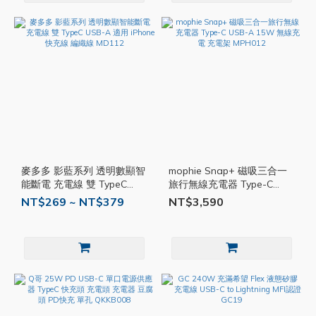
麥多多 影藍系列 透明數顯智
mophie Snap+ 磁吸三合一
能斷電 充電線 雙 TypeC
旅行無線充電器 Type-C
USB-A 適用 iPhone 快充線
USB-A 15W 無線充電 充電
NT$269 ~ NT$379
NT$3,590
編織線 MD112
架 MPH012