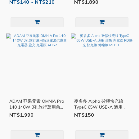
MagSafe 快充 磁吸充電 充
NT$140 ~ NT$210
NT$1,890
電器 充電座 AD54
ADAM 亞果元素 OMNIA Pro
麥多多 Alpha 矽膠快充線
140 140W 3孔旅行萬用急速
TypeC 65W USB-A 適用 蘋
電源供應器 充電器 旅充 充
果 充電線 PD快充 快充線 傳
NT$1,990
NT$150
電頭 AD52
輸線 MD115