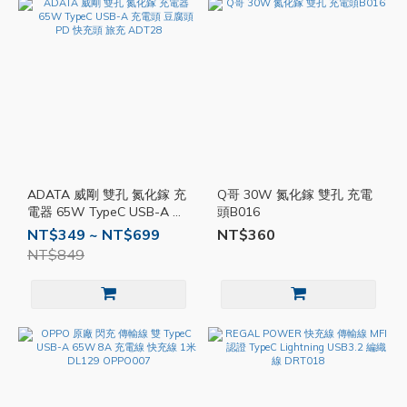
ADATA 威剛 雙孔 氮化鎵 充
Q哥 30W 氮化鎵 雙孔 充電
電器 65W TypeC USB-A 充
頭B016
電頭 豆腐頭 PD 快充頭 旅充
NT$349 ~ NT$699
NT$360
ADT28
NT$849