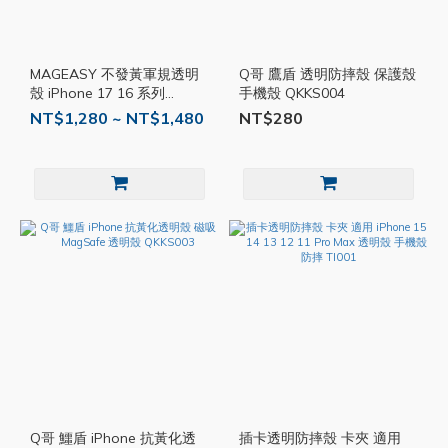
MAGEASY 不發黃軍規透明
Q哥 鷹盾 透明防摔殼 保護殼
殼 iPhone 17 16 系列
手機殼 QKKS004
SE006
NT$1,280 ~ NT$1,480
NT$280
Q哥 鱷盾 iPhone 抗黃化透
插卡透明防摔殼 卡夾 適用