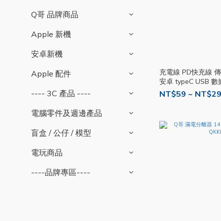
Q哥 品牌商品
Apple 新機
安卓新機
充電線 PD快充線 傳
Apple 配件
安卓 typeC USB 
線 三星 小
---- 3C 產品 ----
NT$59 ~ NT$2
電腦零件及週邊產品
盲盒 / 公仔 / 模型
電玩商品
----品牌專區----