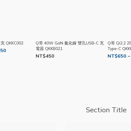
 QKKC002
Q哥 40W GaN 氮化鎵 雙孔USB-C 充
Q哥 Qi2.2
電器 QKKB021
Type-C QKK
550
NT$450
NT$650 ~
Section Title