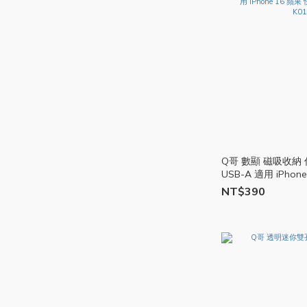
Q哥 數顯 磁吸收納 傳
USB-A 適用 iPhon
編織線 充電線 K018
NT$390