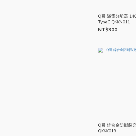
Q哥 滿電分離器 14
TypeC QKKN011
NT$300
Q哥 鋅合金防斷裂
QKKK019