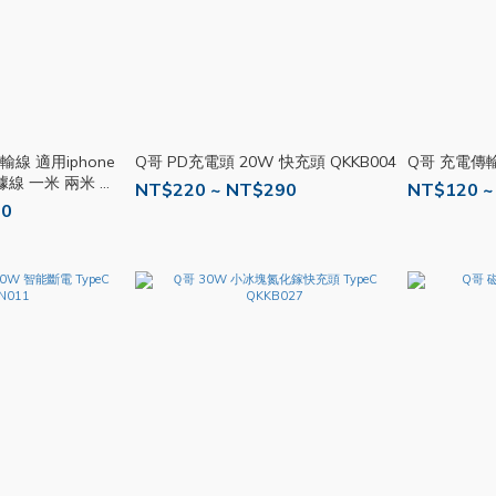
輸線 適用iphone
Q哥 PD充電頭 20W 快充頭 QKKB004
Q哥 充電傳輸
數據線 一米 兩米 短
NT$220 ~ NT$290
NT$120 ~
米 USB T27
90