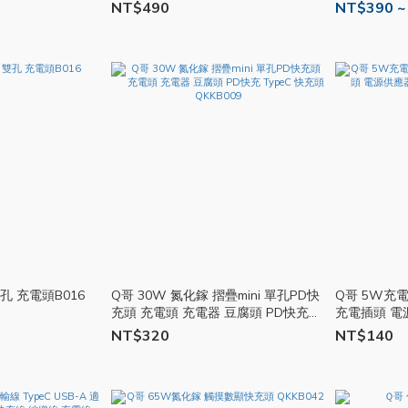
NT$490
NT$390 ~
孔 充電頭B016
Q哥 30W 氮化鎵 摺疊mini 單孔PD快
Q哥 5W充
充頭 充電頭 充電器 豆腐頭 PD快充
充電插頭 電源
TypeC 快充頭 QKKB009
NT$320
NT$140