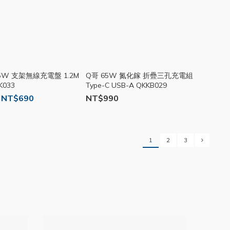
 25W 支架無線充電盤 1.2M
Q哥 65W 氮化鎵 折疊三孔充電組
K033
Type-C USB-A QKKB029
 NT$690
NT$990
1
2
3