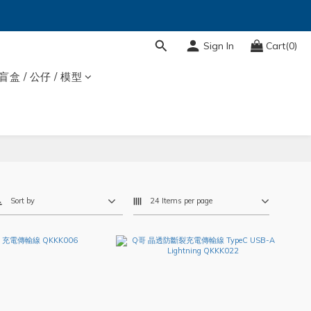
Sign In
Cart(0)
盲盒 / 公仔 / 模型
Sort by
24 Items per page