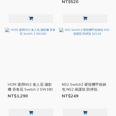
NT$520
HORI 適用NS2 食人花 攝影
NS2 Switch2 硬殼機甲收納
機 吞食花 Switch 2 SW180
包 NS2 保護殼 防摔殼
SX136
NT$1,290
NT$249