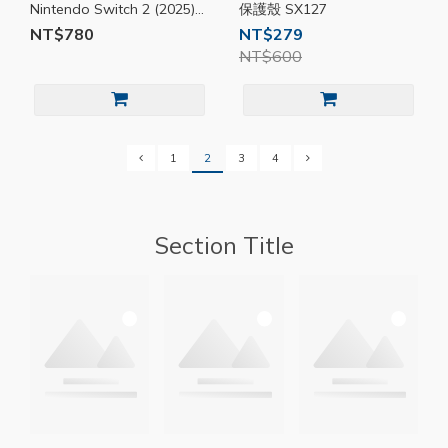
Nintendo Switch 2 (2025)
保護殼 SX127
全方位保護殼 SPC010
NT$780
NT$279
NT$600
1
2
3
4
Section Title