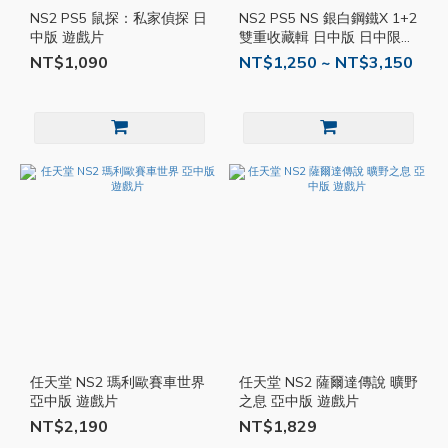
NS2 PS5 鼠探：私家偵探 日
NS2 PS5 NS 銀白鋼鐵X 1+2
中版 遊戲片
雙重收藏輯 日中版 日中限定
版 遊戲片
NT$1,090
NT$1,250 ~ NT$3,150
任天堂 NS2 瑪利歐賽車世界
任天堂 NS2 薩爾達傳說 曠野
亞中版 遊戲片
之息 亞中版 遊戲片
NT$2,190
NT$1,829