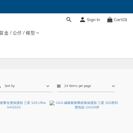
Sign In
Cart(0)
盲盒 / 公仔 / 模型
Sort by
24 Items per page