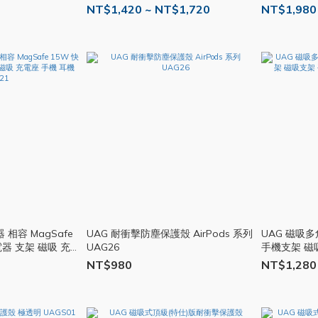
NT$1,420 ~ NT$1,720
NT$1,980
相容 MagSafe
UAG 耐衝擊防塵保護殼 AirPods 系列
UAG 磁吸多
電器 支架 磁吸 充
UAG26
手機支架 磁
21
鋁合金 指環扣
NT$980
NT$1,280