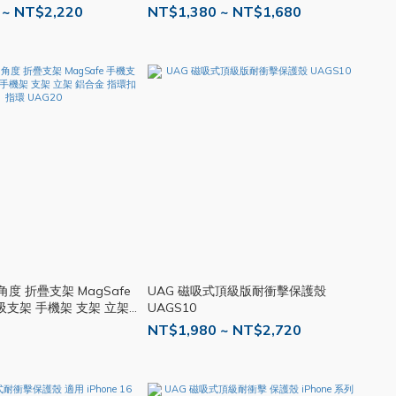
防摔殼 手機殼 UAG09
明殼 磁吸殼 X70
 ~ NT$2,220
NT$1,380 ~ NT$1,680
角度 折疊支架 MagSafe
UAG 磁吸式頂級版耐衝擊保護殼
吸支架 手機架 支架 立架
UAGS10
 指環 UAG20
NT$1,980 ~ NT$2,720