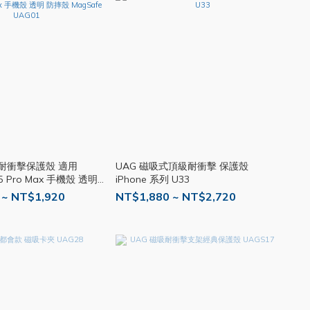
式耐衝擊保護殼 適用
UAG 磁吸式頂級耐衝擊 保護殼
 15 Pro Max 手機殼 透明
iPhone 系列 U33
防摔殼 MagSafe UAG01
 ~ NT$1,920
NT$1,880 ~ NT$2,720