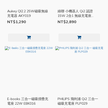
Aukey QI2.2 25W磁吸無線
綠聯 小機器人 Qi2 認證
充電器 AKY019
15W 2合1 無線充電座
UGR029
NT$1,290
NT$2,890
E-books 三合一磁吸摺疊充
PHILIPS 飛利浦 Qi2 三合一
電座 22W EBK016
磁吸充電座 PLP029