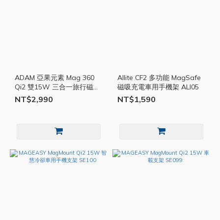
ADAM 亞果元素 Mag 360
Allite CF2 多功能 MagSafe
Qi2 雙15W 三合一旅行磁吸
磁吸充電車用手機架 ALI05
無線充電座 AD81
NT$2,990
NT$1,590