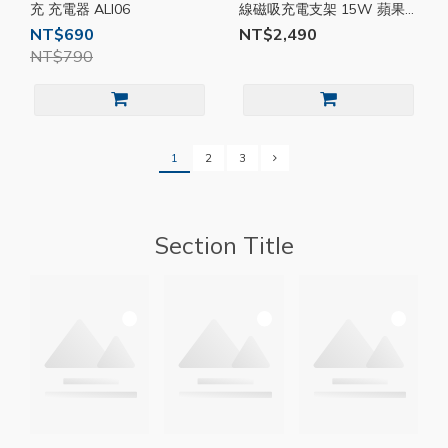
充 充電器 ALI06
線磁吸充電支架 15W 蘋果
安卓 手機 手錶 耳機 磁吸 充
NT$690
NT$2,490
電 支架 MD134
NT$790
1
2
3
Section Title