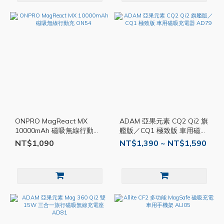
ONPRO MagReact MX
ADAM 亞果元素 CQ2 Qi2 旗
10000mAh 磁吸無線行動充
艦版／CQ1 極致版 車用磁吸
ON54
充電器 AD79
NT$1,090
NT$1,390 ~ NT$1,590