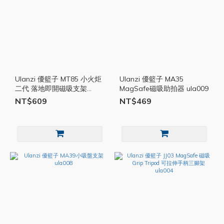
Ulanzi 優籃子 MT85 小火炬
Ulanzi 優籃子 MA35
二代 落地即開磁吸支架
MagSafe磁吸助拍器 ula009
ula011
NT$609
NT$469