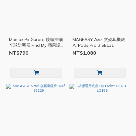
Momax PinGurard 鏡頭掃瞄
MAGEASY Axiz 支架耳機殼
全球防丟器 Find My 蘋果認
AirPods Pro 3 SE131
證 MOM001
NT$790
NT$1,080