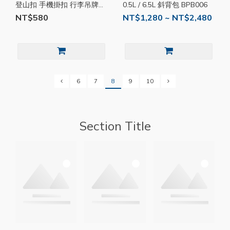
登山扣 手機掛扣 行李吊牌
0.5L / 6.5L 斜背包 BPB006
置物扣 擴充掛件 掛飾 掛鉤
NT$580
NT$1,280 ~ NT$2,480
連接扣 BPS009
6
7
8
9
10
Section Title