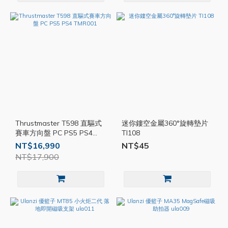
Thrustmaster T598 直驅式
迷你鏤空金屬360°旋轉墊片
賽車方向盤 PC PS5 PS4
TI108
TMR001
NT$16,990
NT$45
NT$17,900