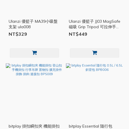
Ulanzi 優籃子 MA39小吸盤
Ulanzi 優籃子 JJ03 MagSafe
支架 ula008
磁吸 Grip Tripod 可拉伸手柄
三腳架 ula004
NT$329
NT$449
bitplay 掛扣瞬扣夾 機能掛扣
bitplay Essential 隨行包