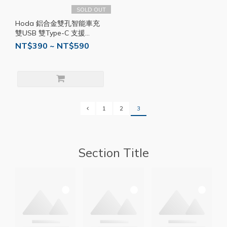
SOLD OUT
Hoda 鋁合金雙孔智能車充
雙USB 雙Type-C 支援
iPhone 15 PD快充 雙孔 車
NT$390 ~ NT$590
用快充 HOD008
1
2
3
Section Title