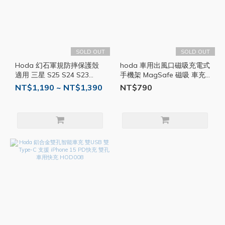
SOLD OUT
SOLD OUT
Hoda 幻石軍規防摔保護殼
hoda 車用出風口磁吸充電式
適用 三星 S25 S24 S23
手機架 MagSafe 磁吸 車充
Ultra MagSafe 手機殼 防摔
車用支架 手機支架 導航架
NT$1,190 ~ NT$1,390
NT$790
殼 磁吸殼 HOD003
手機座 支架 HOD031