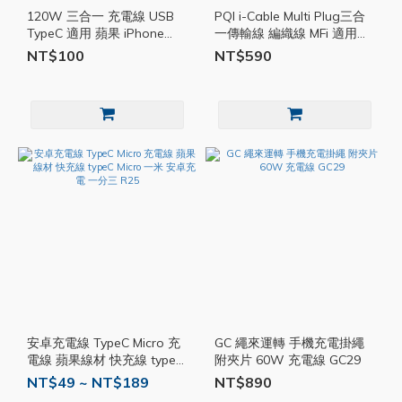
120W 三合一 充電線 USB
PQI i-Cable Multi Plug三合
TypeC 適用 蘋果 iPhone
一傳輸線 編織線 MFi 適用蘋
Micro 快充線 傳輸線 鋅合金
果 Micro Type-c PQI21
NT$100
NT$590
KY006
安卓充電線 TypeC Micro 充
GC 繩來運轉 手機充電掛繩
電線 蘋果線材 快充線 typeC
附夾片 60W 充電線 GC29
Micro 一米 安卓充電 一分三
NT$49 ~ NT$189
NT$890
R25