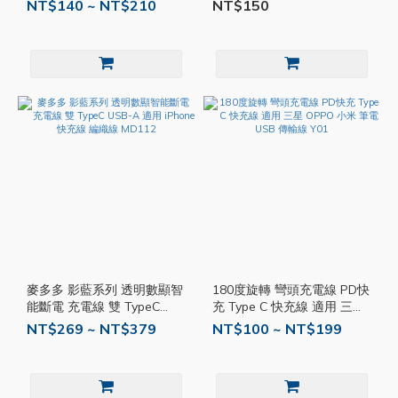
果 充電線 PD快充 快充線 傳
NT$140 ~ NT$210
NT$150
輸線 MD115
麥多多 影藍系列 透明數顯智
180度旋轉 彎頭充電線 PD快
能斷電 充電線 雙 TypeC
充 Type C 快充線 適用 三星
USB-A 適用 iPhone 快充線
OPPO 小米 筆電 USB 傳輸
NT$269 ~ NT$379
NT$100 ~ NT$199
編織線 MD112
線 Y01