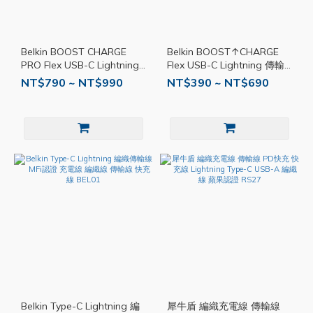
Belkin BOOST CHARGE
Belkin BOOST↑CHARGE
PRO Flex USB-C Lightning
Flex USB-C Lightning 傳輸
傳輸線 充電線 BEL03
線 MFi認證 充電線 BEL02
NT$790 ~ NT$990
NT$390 ~ NT$690
Belkin Type-C Lightning 編
犀牛盾 編織充電線 傳輸線