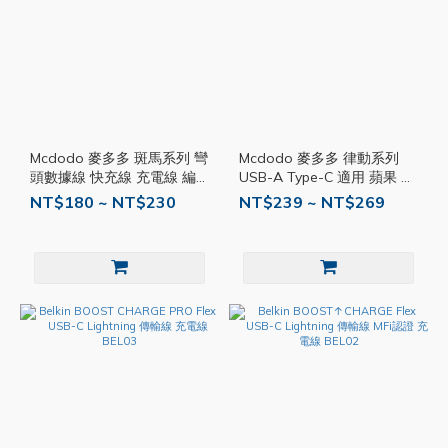
Mcdodo 麥多多 斑馬系列 彎
Mcdodo 麥多多 律動系列
頭數據線 快充線 充電線 編
USB-A Type-C 適用 蘋果 跑
織線 PD 100W Type-C 6A
馬燈數顯 充電線 傳輸線 快
NT$180 ~ NT$230
NT$239 ~ NT$269
Lightning MD35
充 編織線 MD40