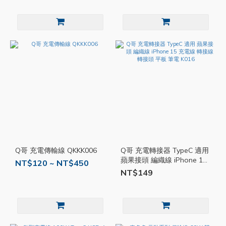
Q哥 充電傳輸線 QKKK006
Q哥 充電轉接器 TypeC 適用
蘋果接頭 編織線 iPhone 15
NT$120 ~ NT$450
充電線 轉接線 轉接頭 平板
NT$149
筆電 K016