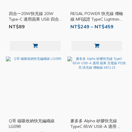
四合一20W快充線 20W
REGAL POWER 快充線 傳輸
Type-C 適用蘋果 USB 四合
線 MFI認證 TypeC Lightning
一 PD 快充線 充電線 傳輸線
USB3.2 編織線 DRT018
NT$89
NT$249 ~ NT$459
編織線 LG014
Q哥 磁吸收納快充編織線
麥多多 Alpha 矽膠快充線
LG098
TypeC 65W USB-A 適用 蘋