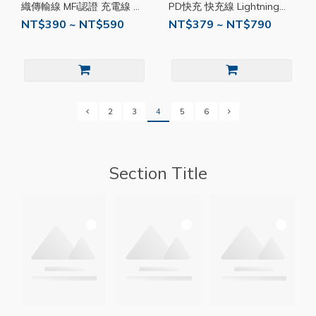
織傳輸線 MFi認證 充電線 編
PD快充 快充線 Lightning
織線 傳輸線 快充線 BEL01
Type-C USB-A 編織線 蘋果
NT$390 ~ NT$590
NT$379 ~ NT$790
認證 RS27
2
3
4
5
6
Section Title