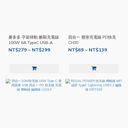
麥多多 字節律動 數顯充電線
四合一 變形充電線 PD快充
100W 6A TypeC USB-A 適
CH30
用蘋果接頭 快充線 傳輸線
NT$279 ~ NT$299
NT$69 ~ NT$139
充電線 MD135