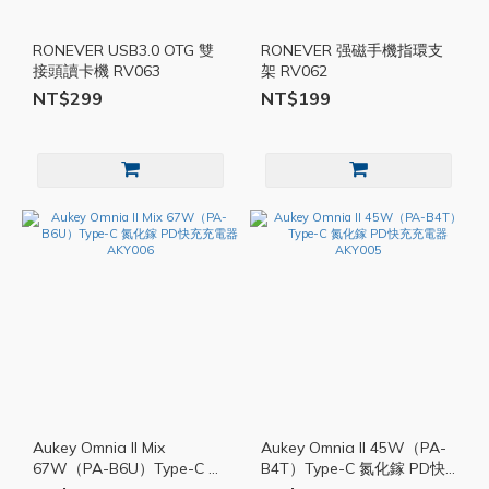
RONEVER USB3.0 OTG 雙
RONEVER 强磁手機指環支
接頭讀卡機 RV063
架 RV062
NT$299
NT$199
Aukey Omnia II Mix
Aukey Omnia II 45W（PA-
67W（PA-B6U）Type-C 氮
B4T）Type-C 氮化鎵 PD快