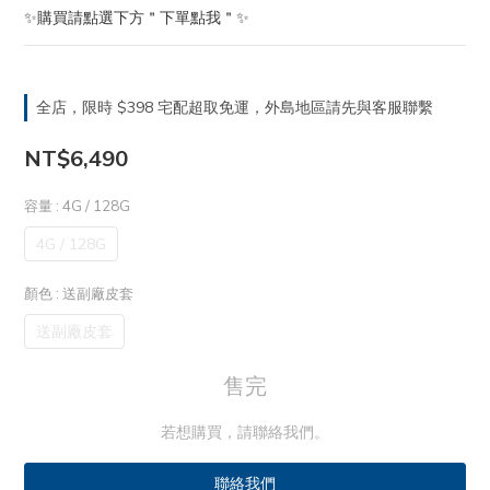
✨購買請點選下方＂下單點我＂✨
全店，限時 $398 宅配超取免運，外島地區請先與客服聯繫
NT$6,490
容量
: 4G / 128G
4G / 128G
顏色
: 送副廠皮套
送副廠皮套
售完
若想購買，請聯絡我們。
聯絡我們