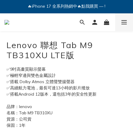
🔥iPhone 17 全系列熱銷中🔥點我購買 — !
💕加入Q哥 Line 新好友領優惠券！🎫
🔥iPhone 17 全系列熱銷中🔥點我購買 — !
Lenovo 聯想 Tab M9
TB310XU LTE版
✅9吋高畫質顯示螢幕
✅極輕窄邊與雙色金屬設計
✅搭載 Dolby Atmos 立體聲雙揚聲器
✅高續航力電池，最長可達13小時的影片撥放
✅搭載Android 12版本，還包括3年的安全性更新
品牌：lenovo 
名稱：Tab M9 TB310XU
貨源：公司貨
保固：1年