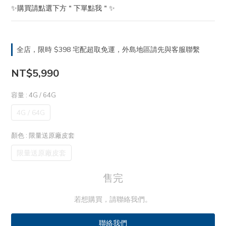
✨購買請點選下方＂下單點我＂✨
全店，限時 $398 宅配超取免運，外島地區請先與客服聯繫
NT$5,990
容量
: 4G / 64G
4G / 64G
顏色
: 限量送原廠皮套
限量送原廠皮套
售完
若想購買，請聯絡我們。
聯絡我們