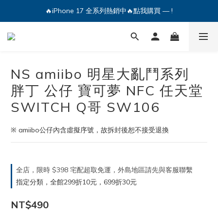
🔥iPhone 17 全系列熱銷中🔥點我購買 — !
🔥iPhone 17 全系列熱銷中🔥點我購買 — !
💕加入Q哥 Line 新好友領優惠券！🎫
🔥iPhone 17 全系列熱銷中🔥點我購買 — !
NS amiibo 明星大亂鬥系列
胖丁 公仔 寶可夢 NFC 任天堂
SWITCH Q哥 SW106
※ amiibo公仔內含虛擬序號，故拆封後恕不接受退換
全店，限時 $398 宅配超取免運，外島地區請先與客服聯繫
指定分類，全館299折10元，699折30元
NT$490