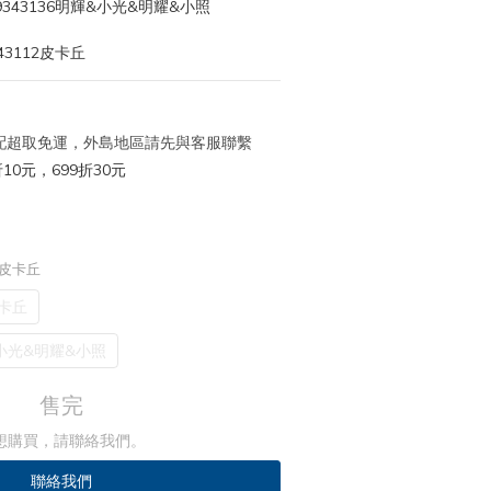
43136明輝&小光&明耀&小照
3112皮卡丘
 宅配超取免運，外島地區請先與客服聯繫
10元，699折30元
 皮卡丘
卡丘
小光&明耀&小照
售完
想購買，請聯絡我們。
聯絡我們