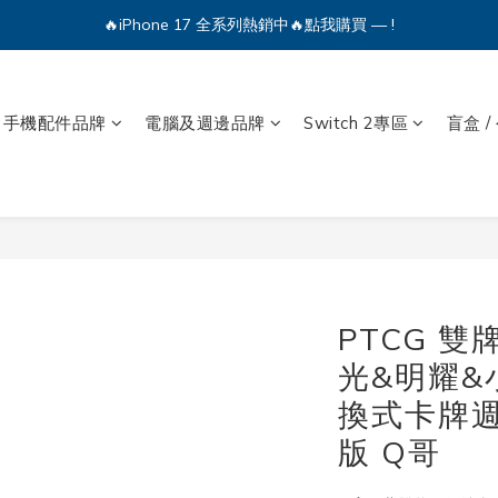
🔥iPhone 17 全系列熱銷中🔥點我購買 — !
🔥iPhone 17 全系列熱銷中🔥點我購買 — !
💕加入Q哥 Line 新好友領優惠券！🎫
🔥iPhone 17 全系列熱銷中🔥點我購買 — !
手機配件品牌
電腦及週邊品牌
Switch 2專區
盲盒 /
PTCG 
光&明耀&
換式卡牌週
版 Q哥