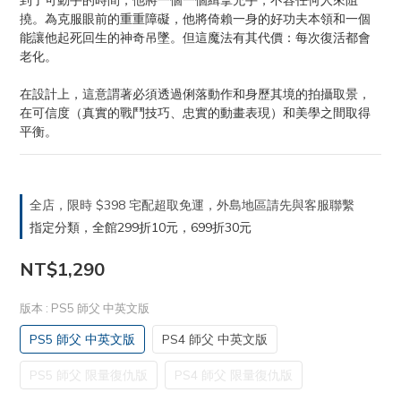
到了可動手的時間，他將一個一個緝拿兇手，不容任何人來阻
撓。為克服眼前的重重障礙，他將倚賴一身的好功夫本領和一個
能讓他起死回生的神奇吊墜。但這魔法有其代價：每次復活都會
老化。
在設計上，這意謂著必須透過俐落動作和身歷其境的拍攝取景，
在可信度（真實的戰鬥技巧、忠實的動畫表現）和美學之間取得
平衡。
全店，限時 $398 宅配超取免運，外島地區請先與客服聯繫
指定分類，全館299折10元，699折30元
NT$1,290
版本
: PS5 師父 中英文版
PS5 師父 中英文版
PS4 師父 中英文版
PS5 師父 限量復仇版
PS4 師父 限量復仇版