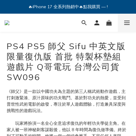
🔥iPhone 17 全系列熱銷中🔥點我購買 — !
🔥iPhone 17 全系列熱銷中🔥點我購買 — !
💕加入Q哥 Line 新好友領優惠券！🎫
🔥iPhone 17 全系列熱銷中🔥點我購買 — !
PS4 PS5 師父 Sifu 中英文版
限量復仇版 首批 特製杯墊組
遊戲片 Q哥電玩 台灣公司貨
SW096
《師父》是一款以中國功夫為主題的第三人稱武術動作遊戲，主
打刺激緊湊、原汁原味的功夫戰鬥。基於對功夫的熱愛，並受到
普世性武術電影的啟發，專注於單人遊戲體驗，打造兼具深度與
挑戰性的遊戲玩法。
　　玩家將扮演一名全心全意追求復仇的年輕功夫學徒主角。在
家人被一班神秘刺客謀殺後，他以 8 年時間為復仇做準備。終於