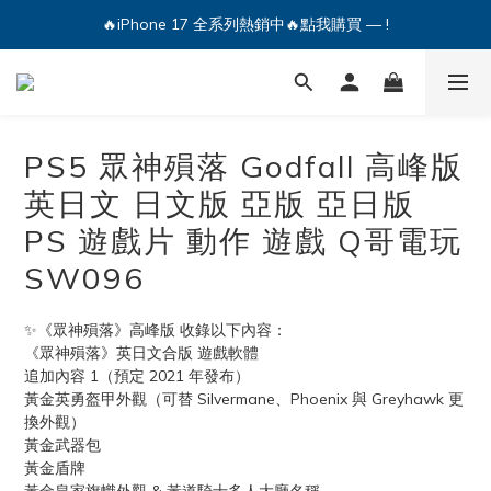
🔥iPhone 17 全系列熱銷中🔥點我購買 — !
🔥iPhone 17 全系列熱銷中🔥點我購買 — !
💕加入Q哥 Line 新好友領優惠券！🎫
🔥iPhone 17 全系列熱銷中🔥點我購買 — !
PS5 眾神殞落 Godfall 高峰版
英日文 日文版 亞版 亞日版
PS 遊戲片 動作 遊戲 Q哥電玩
SW096
✨《眾神殞落》高峰版 收錄以下內容：
《眾神殞落》英日文合版 遊戲軟體
追加內容 1（預定 2021 年發布）
黃金英勇盔甲外觀（可替 Silvermane、Phoenix 與 Greyhawk 更
換外觀）
黃金武器包
黃金盾牌