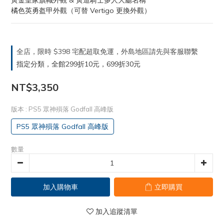
黃金皇家旗幟外觀 & 黃道騎士多人大廳名稱
橘色英勇盔甲外觀（可替 Vertigo 更換外觀）
全店，限時 $398 宅配超取免運，外島地區請先與客服聯繫
指定分類，全館299折10元，699折30元
NT$3,350
版本
: PS5 眾神殞落 Godfall 高峰版
PS5 眾神殞落 Godfall 高峰版
數量
加入購物車
立即購買
加入追蹤清單