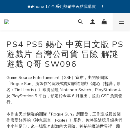
🔥iPhone 17 全系列熱銷中🔥點我購買 — !
🔥iPhone 17 全系列熱銷中🔥點我購買 — !
💕加入Q哥 Line 新好友領優惠券！🎫
🔥iPhone 17 全系列熱銷中🔥點我購買 — !
PS4 PS5 錫心 中英日文版 PS
遊戲片 台灣公司貨 冒險 解謎
遊戲 Q哥 SW096
Game Source Entertainment（GSE）宣布，由開發團隊
「Rogue Sun」所製作的沉浸式魔幻解謎遊戲《錫心（暫譯，原
名：Tin Hearts）》即將登陸 Nintendo Switch、PlayStation 4 
及 PlayStation 5 平台，預定於今年 6 月推出，並由 GSE 負責發
行。
本作由天才橫溢的團隊「Rogue Sun」所開發，工作室成員曾製
作廣受好評的《神鬼寓言（Fable）》系列。你將跟隨玩具錫兵們
小小的足印，來一場驚奇刺激的大冒險。神袐的魔法世界裡，藏