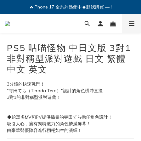
🔥iPhone 17 全系列熱銷中🔥點我購買 — !
🔥iPhone 17 全系列熱銷中🔥點我購買 — !
💕加入Q哥 Line 新好友領優惠券！🎫
🔥iPhone 17 全系列熱銷中🔥點我購買 — !
PS5 咕喵怪物 中日文版 3對1
非對稱型派對遊戲 日文 繁體
中文 英文
3分鐘的快速戰鬥！
"寺田てら（Terada Tera）"設計的角色橫沖直撞
3對1的非對稱型派對遊戲！
◆給眾多MV和PV提供插畫的寺田てら擔任角色設計！
吸引人心，擁有獨特魅力的角色擠滿屏幕！
由豪華聲優陣容進行栩栩如生的演繹！