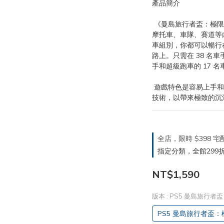
產品簡介
 《曼島旅行者盃：極限邊緣 3》包含所有最新的 TT 官方車手、
摩托車、車隊、賽道等
車組別，你都可以暢行在 
路上。只需在 38 名
手和超級跑車的 17 名
 遊戲特色是容易上手和直觀的騎行方式，具有超現實和尖端物理
技術，以帶來極致的沉
全店，限時 $398
指定分類，全館299折
NT$1,590
版本
: PS5 曼島旅行者
PS5 曼島旅行者盃：