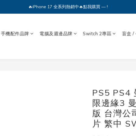
🔥iPhone 17 全系列熱銷中🔥點我購買 — !
🔥iPhone 17 全系列熱銷中🔥點我購買 — !
💕加入Q哥 Line 新好友領優惠券！🎫
🔥iPhone 17 全系列熱銷中🔥點我購買 — !
手機配件品牌
電腦及週邊品牌
Switch 2專區
盲盒 /
PS5 PS
限邊緣3 曼
版 台灣公
片 繁中 S