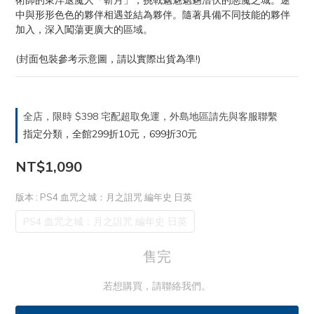
術師的東洋退魔人「斬月」，挑戰魑魅魍魎潛伏的惡魔之城。途
中與形形色色的夥伴相遇並結為夥伴。隨著具備不同技能的夥伴
加入，深入闖蕩更廣大的區域。
(封面包裝參考示意圖，請以實際出貨為準!)
全店，限時 $398 宅配超取免運，外島地區請先與客服聯繫
指定分類，全館299折10元，699折30元
NT$1,090
版本
: PS4 血咒之城：月之詛咒 編年史 日英
PS4 血咒之城：月之詛咒 編年史 日英
售完
若想購買，請聯絡我們。