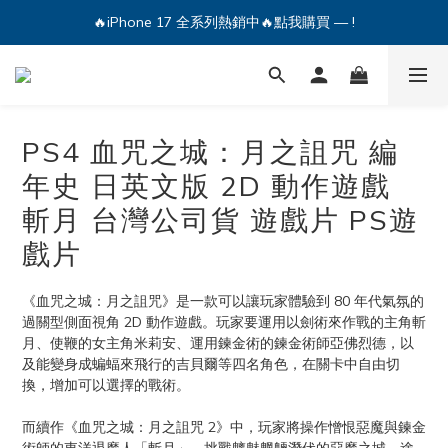
🔥iPhone 17 全系列熱銷中🔥點我購買 — !
🔥iPhone 17 全系列熱銷中🔥點我購買 — !
💕加入Q哥 Line 新好友領優惠券！🎫
🔥iPhone 17 全系列熱銷中🔥點我購買 — !
PS4 血咒之城：月之詛咒 編
年史 日英文版 2D 動作遊戲
斬月 台灣公司貨 遊戲片 PS遊
戲片
《血咒之城：月之詛咒》是一款可以讓玩家體驗到 80 年代氣氛的
過關型側面視角 2D 動作遊戲。玩家要運用以劍術來作戰的主角斬
月、使鞭的女主角米莉安、運用鍊金術的鍊金術師亞佛烈德，以
及能變身成蝙蝠來飛行的吉貝爾等四名角色，在關卡中自由切
換，增加可以選擇的戰術。
而續作《血咒之城：月之詛咒 2》中，玩家將操作憎恨惡魔與鍊金