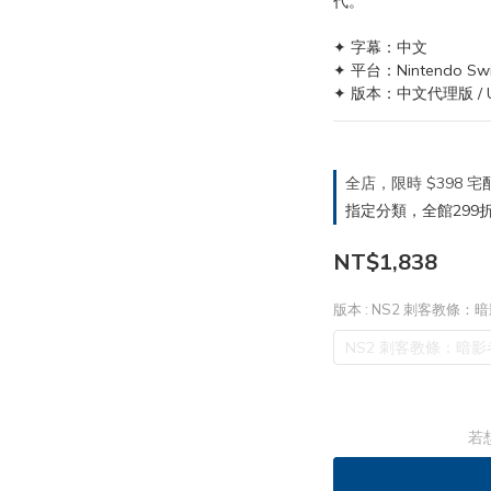
代。
✦ 字幕：中文
✦ 平台：Nintendo Swi
✦ 版本：中文代理版 / Ub
全店，限時 $398
指定分類，全館299折
NT$1,838
版本
: NS2 刺客教條：
NS2 刺客教條：暗影
若