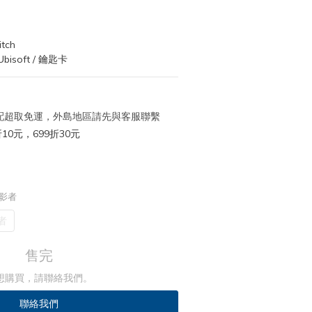
tch
isoft / 鑰匙卡
 宅配超取免運，外島地區請先與客服聯繫
10元，699折30元
暗影者
者
售完
想購買，請聯絡我們。
聯絡我們