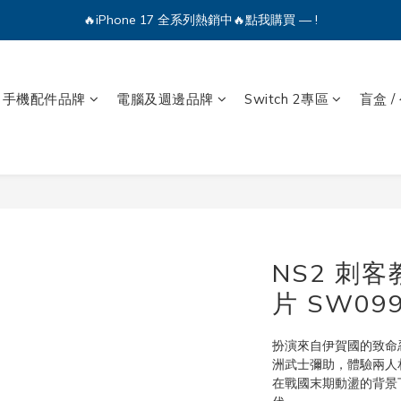
🔥iPhone 17 全系列熱銷中🔥點我購買 — !
🔥iPhone 17 全系列熱銷中🔥點我購買 — !
💕加入Q哥 Line 新好友領優惠券！🎫
🔥iPhone 17 全系列熱銷中🔥點我購買 — !
手機配件品牌
電腦及週邊品牌
Switch 2專區
盲盒 /
NS2 刺
片 SW09
扮演來自伊賀國的致命
洲武士彌助，體驗兩人
在戰國末期動盪的背景