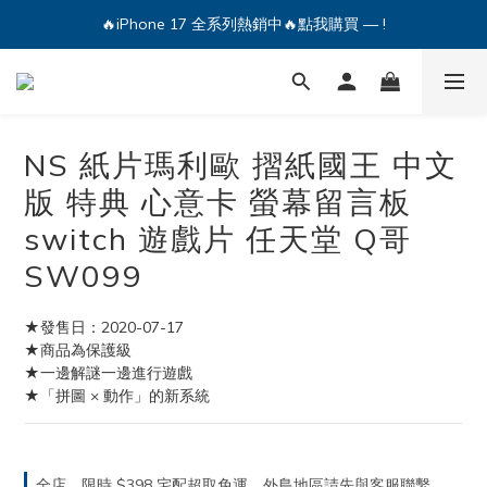
🔥iPhone 17 全系列熱銷中🔥點我購買 — !
🔥iPhone 17 全系列熱銷中🔥點我購買 — !
💕加入Q哥 Line 新好友領優惠券！🎫
🔥iPhone 17 全系列熱銷中🔥點我購買 — !
NS 紙片瑪利歐 摺紙國王 中文
版 特典 心意卡 螢幕留言板
switch 遊戲片 任天堂 Q哥
SW099
★發售日：2020-07-17
★商品為保護級
★一邊解謎一邊進行遊戲
★「拼圖 × 動作」的新系統
全店，限時 $398 宅配超取免運，外島地區請先與客服聯繫