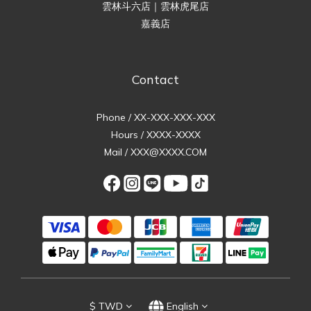
雲林斗六店｜雲林虎尾店
嘉義店
Contact
Phone / XX-XXX-XXX-XXX
Hours / XXXX-XXXX
Mail / XXX@XXXX.COM
$
TWD
English