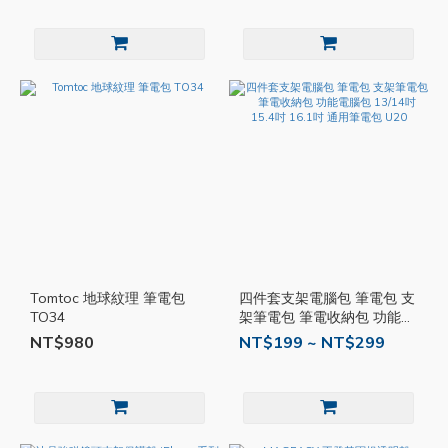
Tomtoc 地球紋理 筆電包
四件套支架電腦包 筆電包 支
TO34
架筆電包 筆電收納包 功能電
腦包 13/14吋 15.4吋 16.1吋
NT$980
NT$199 ~ NT$299
通用筆電包 U20