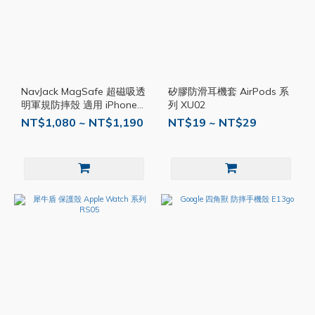
NavJack MagSafe 超磁吸透
矽膠防滑耳機套 AirPods 系
明軍規防摔殼 適用 iPhone
列 XU02
Z77
NT$1,080 ~ NT$1,190
NT$19 ~ NT$29