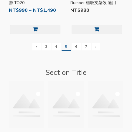
套 TO20
Bumper 磁吸支架殼 適用
AirPods Pro 3 2 1 NGP010
NT$990 ~ NT$1,490
NT$980
3
4
5
6
7
Section Title