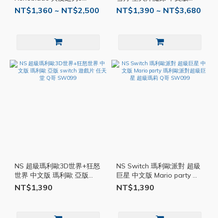
switch 異度神劍3 限定版 豪
switch 遊戲片 NS遊戲片
NT$1,360 ~ NT$2,500
NT$1,390 ~ NT$3,680
華版 NS遊戲片 SW099
SW099
NS 超級瑪利歐3D世界+狂怒
NS Switch 瑪利歐派對 超級
世界 中文版 瑪利歐 亞版
巨星 中文版 Mario party 瑪
switch 遊戲片 任天堂 Q哥
利歐派對超級巨星 超級瑪莉
NT$1,390
NT$1,390
SW099
Q哥 SW099