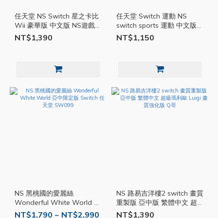
任天堂 NS Switch 星之卡比
任天堂 Switch 運動 NS
Wii 豪華版 中文版 NS遊戲片
switch sports 運動 中文版
卡比之星 NS星之卡比 多人
附腿綁帶 NS運動 Q哥
NT$1,390
NT$1,150
遊戲
SW099
NS 黑桃國的愛麗絲
NS 路易吉洋樓2 switch 畫質
Wonderful White World 亞
重製版 亞中版 繁體中文 超
中限定版 Switch 任天堂
級瑪利歐 Luigi 畫質強化版 Q
NT$1,790 ~ NT$2,990
NT$1,390