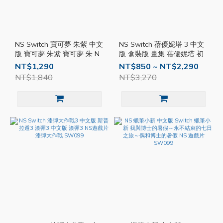
NS Switch 寶可夢 朱紫 中文
NS Switch 蓓優妮塔 3 中文
版 寶可夢 朱紫 寶可夢 朱 NS
版 盒裝版 畫集 蓓優妮塔 初
遊戲片 Pokémon SW099
代 魔兵驚天錄 BAYONETTA
NT$1,290
NT$850 ~ NT$2,290
3 SW099
NT$1,840
NT$3,270