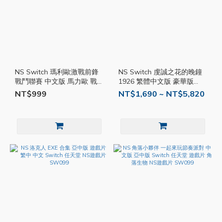
NS Switch 瑪利歐激戰前鋒
NS Switch 虔誠之花的晚鐘
戰鬥聯賽 中文版 馬力歐 戰
1926 繁體中文版 豪華版
鬥聯賽 足球前鋒 戰鬥聯盟
Episodio 戀愛冒險 遊戲片
NT$999
NT$1,690 ~ NT$5,820
NS遊戲片 Q哥 SW099
乙女遊戲限定版 SW099