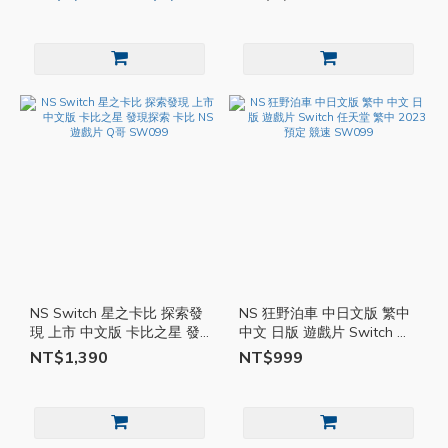
SW099
哥
NS Switch 星之卡比 探索發
NS 狂野泊車 中日文版 繁中
現 上市 中文版 卡比之星 發
中文 日版 遊戲片 Switch 任
現探索 卡比 NS 遊戲片 Q哥
天堂 繁中 2023預定 競速
NT$1,390
NT$999
SW099
SW099