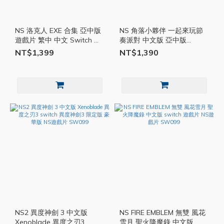
NS 洛克人 EXE 合集 亞中版
NS 角落小夥伴 一起來玩節
遊戲片 繁中 中文 Switch 任
奏派對 中文版 亞中版
天堂 NS遊戲片 SW099
Switch 任天堂 遊戲片 角落
NT$1,399
NT$1,390
生物 NS遊戲片 SW099
NS2 異度神劍 3 中文版
NS FIRE EMBLEM 無雙 風花
Xenoblade 異度之刃3
雪月 聖火降魔錄 中文版