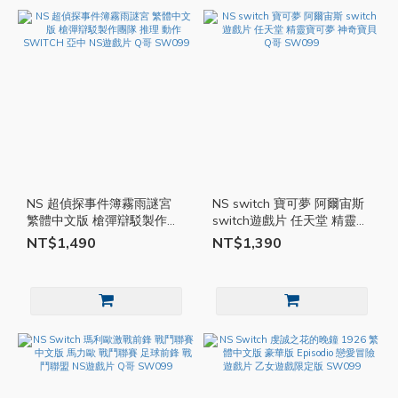
NS 超偵探事件簿霧雨謎宮
NS switch 寶可夢 阿爾宙斯
繁體中文版 槍彈辯駁製作團
switch遊戲片 任天堂 精靈寶
隊 推理 動作 SWITCH 亞中
可夢 神奇寶貝 Q哥 SW099
NT$1,490
NT$1,390
NS遊戲片 Q哥 SW099