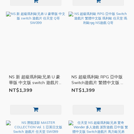
NS 新 超級瑪利歐兄弟 U 豪
NS 超級瑪利歐 RPG 亞中版
華版 中文版 switch 遊戲片
Switch遊戲片 繁體中文版 瑪
任天堂 Q哥 SW099
利歐 任天堂 瑪利歐rpg NS遊
NT$1,399
NT$1,399
戲 Q哥