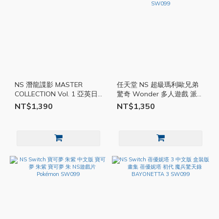
NS 潛龍諜影 MASTER
任天堂 NS 超級瑪利歐兄弟
COLLECTION Vol. 1 亞英日
驚奇 Wonder 多人遊戲 派對
文版 Switch 遊戲片 任天堂
遊戲 亞中版 繁體中文版
NT$1,390
NT$1,350
SW099
Switch遊戲片 馬力歐兄弟
SW099