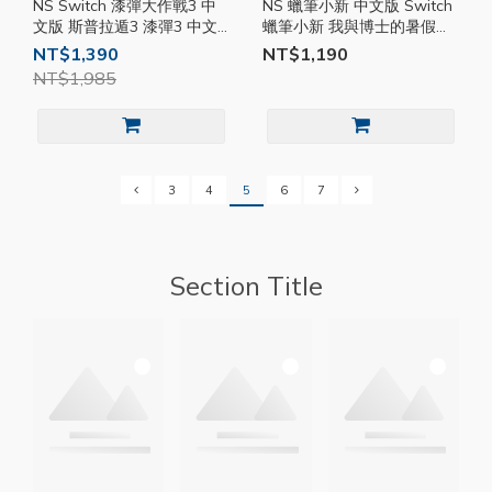
NS Switch 漆彈大作戰3 中
NS 蠟筆小新 中文版 Switch
文版 斯普拉遁3 漆彈3 中文
蠟筆小新 我與博士的暑假～
版 漆彈3 NS遊戲片 漆彈大作
永不結束的七日之旅～偶和
NT$1,390
NT$1,190
戰 SW099
博士的暑假 NS 遊戲片
NT$1,985
SW099
3
4
5
6
7
Section Title