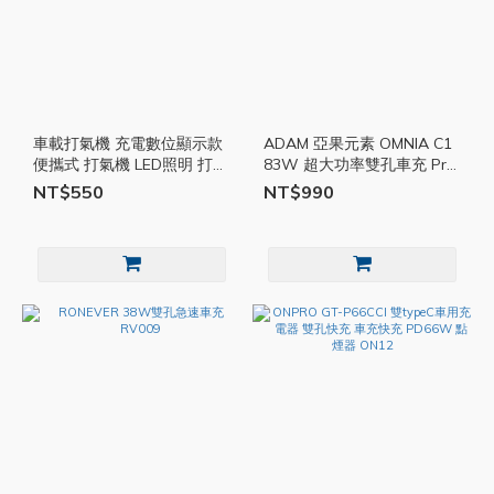
車載打氣機 充電數位顯示款
ADAM 亞果元素 OMNIA C1
便攜式 打氣機 LED照明 打氣
83W 超大功率雙孔車充 Pro
筒 打氣泵 數顯 胎壓 車用 汽
雙孔快充 車充快充 車用充電
NT$550
NT$990
車 充氣機 TS41
器 充電頭 AD05