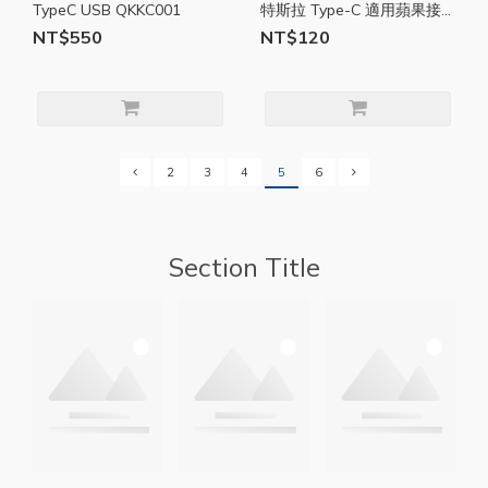
TypeC USB QKKC001
特斯拉 Type-C 適用蘋果接
頭 3A PD 彎頭 快充線 車用
NT$550
NT$120
充電線 TS07
2
3
4
5
6
Section Title