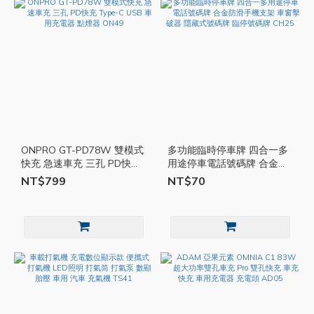
ONPRO GT-PD78W 雙模式
多功能臨時停車牌 四合一多
快充 急速車充 三孔 PD快充
用途停車電話號碼牌 合金防
Type-C USB 車用充電器 點
滑手機支架 車窗擊破器 隱藏
NT$799
NT$70
煙器 ON49
式號碼牌 臨停號碼牌 CH25