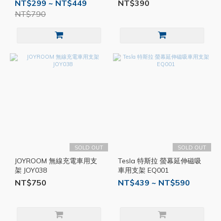
PD3.0 車充 車用快充 充電頭
用雙孔充電器 USB車充 車充
NT$299 ~ NT$449
NT$390
PD快充頭 ON06
頭 T14
NT$790
SOLD OUT
SOLD OUT
JOYROOM 無線充電車用支
Tesla 特斯拉 螢幕延伸磁吸
架 JOY038
車用支架 EQ001
NT$750
NT$439 ~ NT$590