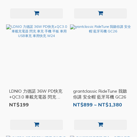
LDNIO 力德諾 36W PD快充
grantclassic RideTune 我聽
+QC3.0 車載充電器 閃充 車
你講 安全帽 藍牙耳機 GC26
充 手機 平板 車用 USB車充
NT$199
NT$899 ~ NT$1,380
車用快充 W24