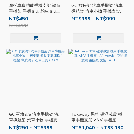
摩托車多功能手機支架 導航
GC 放長架 汽車手機架 汽車
手機架 手機支架 騎車支架
導航架 汽車小物 手機支架
外送手機支架 手把支架 後照
超長支架連桿 計程車工具 導
NT$450
NT$399 ~ NT$999
鏡支架 機車支架 八爪手機支
航架 手機架 GC08
NT$990
架 T46
GC 享放架S 汽車手機架 汽
Takeway 黑隼 磁浮減震 機
車導航架 汽車小物 手機支架
車手機支架 ANV 手機座 LA1
超長支架連桿 手機架 導航架
Hawk1 逆磁浮減震 後照鏡
NT$250 ~ NT$399
NT$1,040 ~ NT$3,130
計程車工具 GC09
支架 TA01