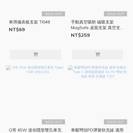
SOLD OUT
SOLD OUT
車用儀表板支架 TI048
手動真空吸附 磁吸支架
MagSafe 桌面支架 真空支
NT$69
架 手機支架 手機架 車架 真
NT$259
空吸盤 吸盤 支架 LG084
SOLD OUT
SOLD OUT
Q哥 45W 迷你隱形雙孔車充
車載彎頭PD彈簧快充線 適用