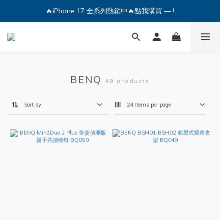
🔥iPhone 17 全系列熱銷中🔥點我購買 — !
🔥iPhone 17 全系列熱銷中🔥點我購買 — !
💕加入Q哥 Line 新好友領優惠券！🎫
🔥iPhone 17 全系列熱銷中🔥點我購買 — !
BENQ
49 products
Sort by
24 Items per page