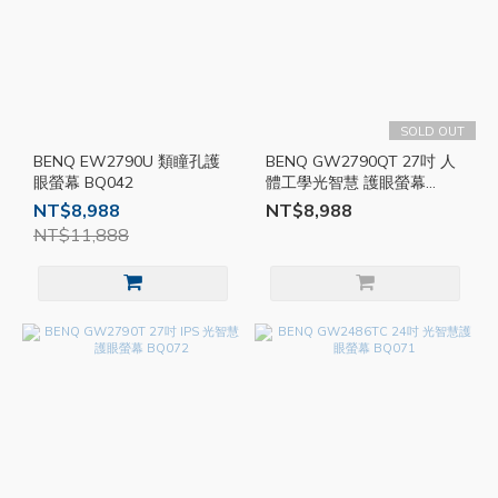
SOLD OUT
BENQ EW2790U 類瞳孔護
BENQ GW2790QT 27吋 人
眼螢幕 BQ042
體工學光智慧 護眼螢幕
BQ073
NT$8,988
NT$8,988
NT$11,888