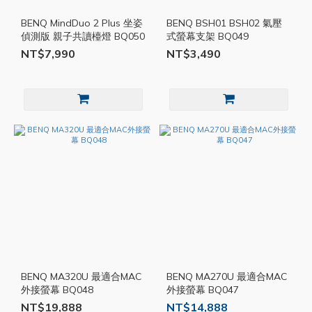
BENQ MindDuo 2 Plus 坐姿
BENQ BSH01 BSH02 氣壓
偵測版 親子共讀檯燈 BQ050
式螢幕支架 BQ049
NT$7,990
NT$3,490
BENQ MA320U 最適合MAC
BENQ MA270U 最適合MAC
外接螢幕 BQ048
外接螢幕 BQ047
NT$19,888
NT$14,888