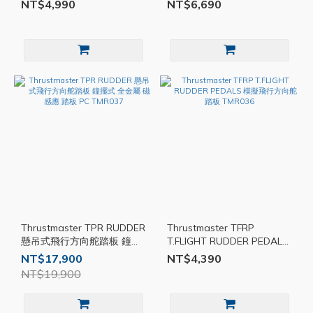
組化擴充性 全功能座艙 PC
節流閥象限器 自動駕駛 模擬
NT$4,990
NT$6,690
TMR039
PC TMR038
Thrustmaster TPR RUDDER
Thrustmaster TFRP
懸吊式飛行方向舵踏板 鐘擺
T.FLIGHT RUDDER PEDALS
式 全金屬 磁感應 踏板 PC
模擬飛行方向舵踏板
NT$17,900
NT$4,390
TMR037
TMR036
NT$19,900