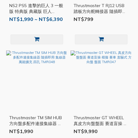
NS2 PS5 進擊的巨人 3 一般
Thrustmaster T RJ12 USB
版 特典版 典藏版 巨人
踏板方向舵轉接器 隨插即用
Switch 2 PS 遊戲片
踏板 轉接器 轉接線 USB
NT$1,990 ~ NT$6,390
NT$799
TMR049
Thrustmaster TM SIM HUB
Thrustmaster GT WHEEL
方向盤多配件連接集線器 隨
真皮方向盤盤面 賽道盲操 模
插即用 集線器 萬能擴充 四
擬 賽車 直驅式 方向盤 盤面
NT$1,990
NT$9,990
孔 TMR048
TMR047