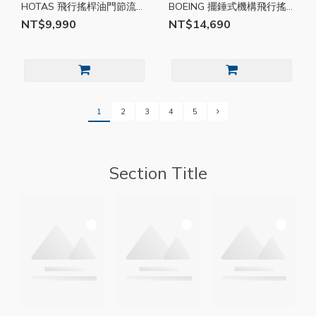
HOTAS 飛行搖桿油門節流閥
BOEING 擺錘式機構飛行搖
雙手通用 飛行搖桿 節流閥
桿 飛行搖桿 擺錘式機構 PC
NT$9,990
NT$14,690
PC TMR029
TMR028
1
2
3
4
5
Section Title