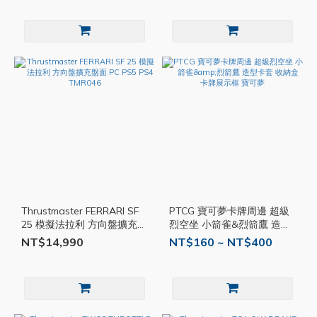
Thrustmaster FERRARI SF
PTCG 寶可夢卡牌周邊 超級
25 模擬法拉利 方向盤擴充盤
烈空坐 小箭雀&烈箭鷹 造型
面 PC PS5 PS4 TMR046
卡套 收納盒 卡牌展示框 寶
NT$14,990
NT$160 ~ NT$400
可夢