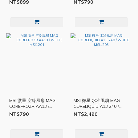
NT$899
NT$790
MSI 微星 空冷風扇 MAG
MSI 微星 水冷風扇 MAG
COREFROZR AA13 /
CORELIQUID A13 240 /
WHITE MSI1204
WHITE MSI1203
NT$790
NT$2,490