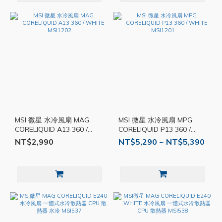
MSI 微星 水冷風扇 MAG
MSI 微星 水冷風扇 MPG
CORELIQUID A13 360 /
CORELIQUID P13 360 /
WHITE MSI1202
WHITE MSI1201
NT$2,990
NT$5,290 ~ NT$5,390