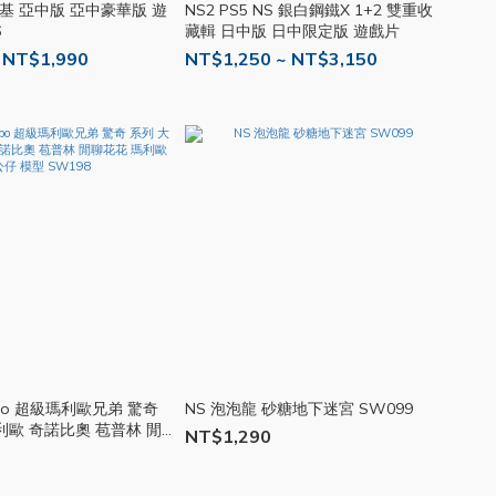
柯基 亞中版 亞中豪華版 遊
NS2 PS5 NS 銀白鋼鐵X 1+2 雙重收
6
藏輯 日中版 日中限定版 遊戲片
 NT$1,990
NT$1,250 ~ NT$3,150
ibo 超級瑪利歐兄弟 驚奇
NS 泡泡龍 砂糖地下迷宮 SW099
利歐 奇諾比奧 苞普林 閒
NT$1,290
 公仔 模型 SW198