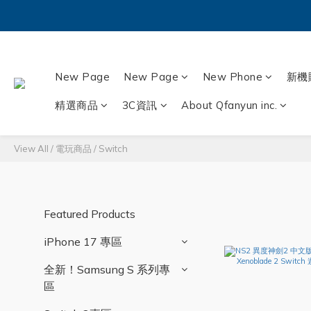
New Page
New Page
New Phone
新機
精選商品
3C資訊
About Qfanyun inc.
View All
/
電玩商品
/
Switch
Featured Products
iPhone 17 專區
全新！Samsung S 系列專
區