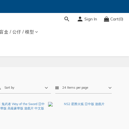
Sign In
Cart(0)
盲盒 / 公仔 / 模型
Sort by
24 Items per page