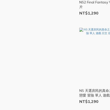
NS2 Final Fantasy
片
NT$1,290
NS 天選庶民的真命
戀愛 冒險 單人 遊戲
Switch 遊戲片
NT$1,290