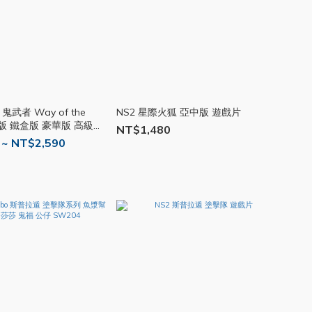
C 鬼武者 Way of the
NS2 星際火狐 亞中版 遊戲片
中版 鐵盒版 豪華版 高級豪
NT$1,480
 中文版
 ~ NT$2,590