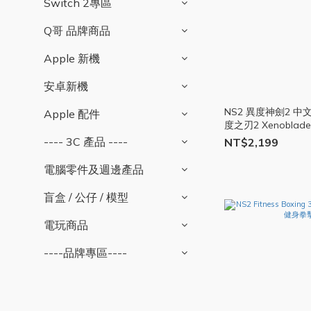
Switch 2專區
Q哥 品牌商品
Apple 新機
安卓新機
NS2 異度神劍2 中
Apple 配件
度之刃2 Xenoblade
任天堂 Q哥電玩
---- 3C 產品 ----
NT$2,199
電腦零件及週邊產品
盲盒 / 公仔 / 模型
電玩商品
----品牌專區----