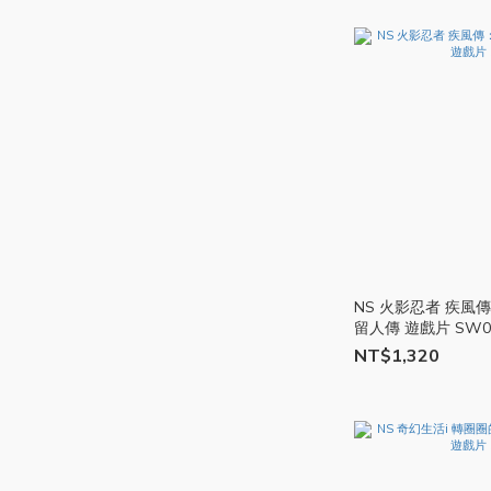
NS 火影忍者 疾風傳
留人傳 遊戲片 SW0
NT$1,320