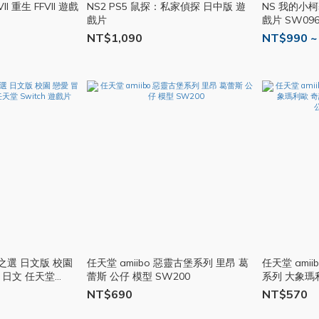
 VII 重生 FFVII 遊戲
NS2 PS5 鼠探：私家偵探 日中版 遊
NS 我的小
戲片
戲片 SW09
NT$1,090
NT$990 ~
之選 日文版 校園
任天堂 amiibo 惡靈古堡系列 里昂 葛
任天堂 ami
 日文 任天堂
蕾斯 公仔 模型 SW200
系列 大象瑪
聊花花 瑪利歐
NT$690
NT$570