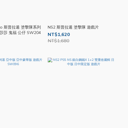
ibo 斯普拉遁 塗擊隊系列
NS2 斯普拉遁 塗擊隊 遊戲片
莎莎 鬼福 公仔 SW204
NT$1,620
NT$1,680