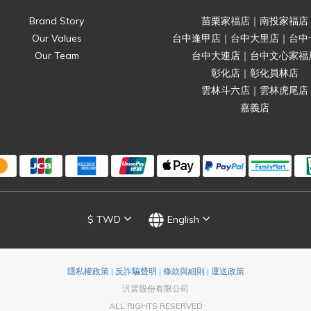
Brand Story
苗栗家福店｜南投家福店
Our Values
台中逢甲店｜台中大里店｜台中
Our Team
台中大連店｜台中文心家福
彰化店｜彰化員林店
雲林斗六店｜雲林虎尾店
嘉義店
$
TWD
English
隱私權政策
|
反詐騙聲明
|
條款與細則
|
運送政策
汎雲股份有限公司
ALL RIGHTS RESERVED