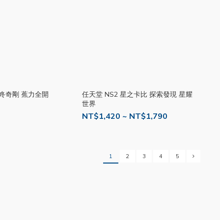
 咚奇剛 蕉力全開
任天堂 NS2 星之卡比 探索發現 星耀
世界
NT$1,420 ~ NT$1,790
1
2
3
4
5