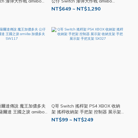
tch 漆彈大作戰 amiibo
公仔 Switch 漆彈大作戰 amiibo
SW103
NT$649 ~ NT$1,290
bo 薩爾達傳說 魔王加儂多夫
Q哥 Switch 搖桿架 PS4 XBOX 收納
h薩爾達 王國之淚 amiibo
架 搖桿收納架 手把架 控制器 展示架
117
收納支架 手把展示架 手把支架 SX027
NT$99 ~ NT$249