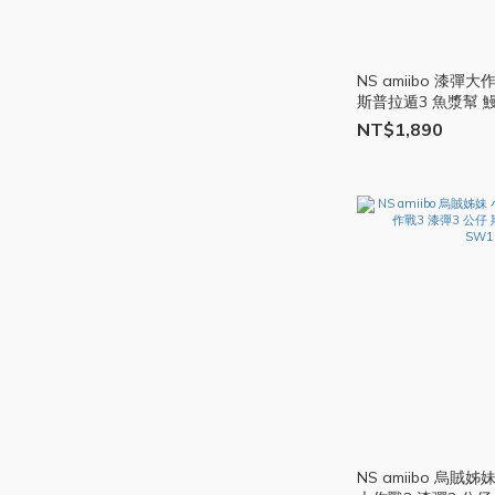
NS amiibo 漆彈大
斯普拉遁3 魚漿幫 
SWITCH SW103
NT$1,890
NS amiibo 烏賊