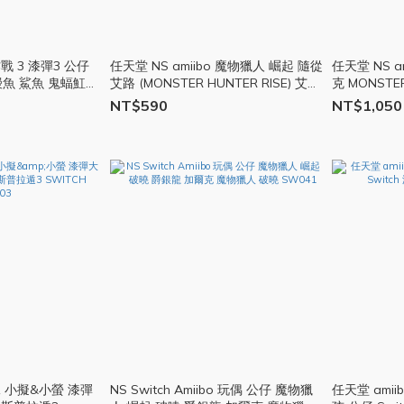
作戰 3 漆彈3 公仔
任天堂 NS amiibo 魔物獵人 崛起 隨從
任天堂 NS 
鰻魚 鯊魚 鬼蝠魟
艾路 (MONSTER HUNTER RISE) 艾路
克 MONSTE
公仔 SW010
台灣公司貨 S
NT$590
NT$1,050
姊妹 小擬&小螢 漆彈
NS Switch Amiibo 玩偶 公仔 魔物獵
任天堂 ami