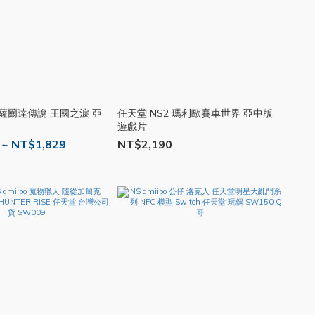
 薩爾達傳說 王國之淚 亞
任天堂 NS2 瑪利歐賽車世界 亞中版
遊戲片
 ~ NT$1,829
NT$2,190