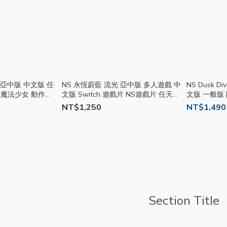
 亞中版 中文版 任
NS 永恆蔚藍 流光 亞中版 多人遊戲 中
NS Dusk D
片 魔法少女 動作冒
文版 Switch 遊戲片 NS遊戲片 任天堂
文版 一般版 
電玩
冒險 Q哥電玩
SW099 Q
NT$1,250
NT$1,490
Section Title