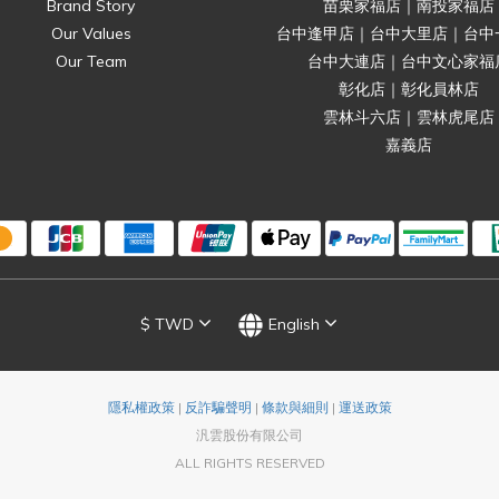
Brand Story
苗栗家福店｜南投家福店
Our Values
台中逢甲店｜台中大里店｜台中
Our Team
台中大連店｜台中文心家福
彰化店｜彰化員林店
雲林斗六店｜雲林虎尾店
嘉義店
$
TWD
English
隱私權政策
|
反詐騙聲明
|
條款與細則
|
運送政策
汎雲股份有限公司
ALL RIGHTS RESERVED