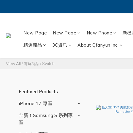
New Page
New Page
New Phone
新機
精選商品
3C資訊
About Qfanyun inc.
View All
/
電玩商品
/
Switch
Featured Products
iPhone 17 專區
全新！Samsung S 系列專
區