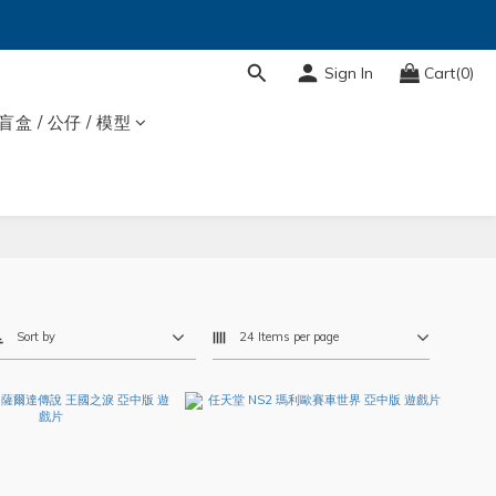
Sign In
Cart(0)
盲盒 / 公仔 / 模型
Sort by
24 Items per page