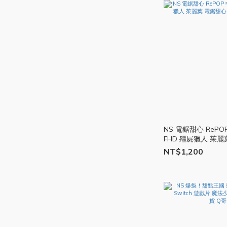
NS 電鋸甜心 RePO
FHD 殭屍獵人 茱麗
版 switch 遊戲片
NT$1,200