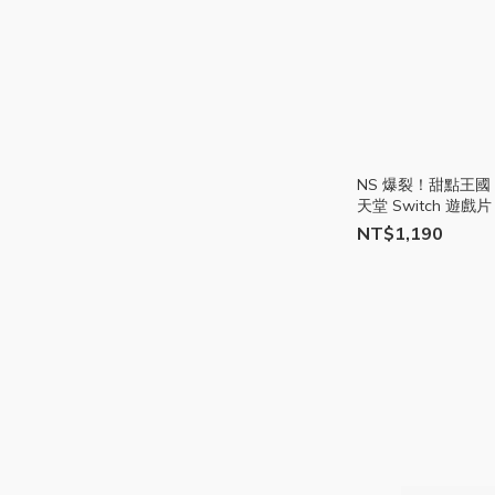
NS 爆裂！甜點王國
天堂 Switch 遊戲
險 台灣公司貨 Q哥
NT$1,190