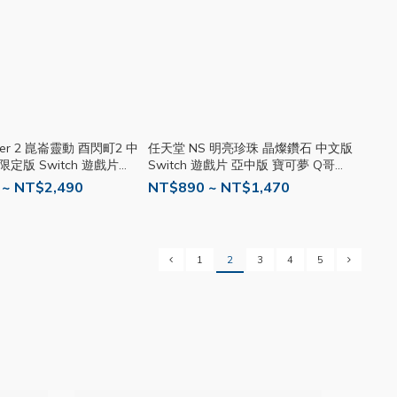
iver 2 崑崙靈動 酉閃町2 中
任天堂 NS 明亮珍珠 晶燦鑽石 中文版
限定版 Switch 遊戲片
Switch 遊戲片 亞中版 寶可夢 Q哥
哥電玩
SW099
 ~ NT$2,490
NT$890 ~ NT$1,470
1
2
3
4
5