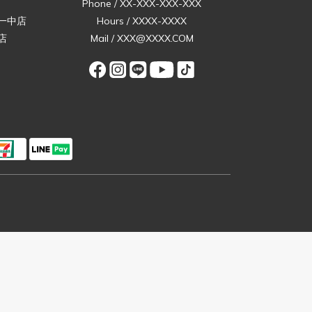
Phone / XX-XXX-XXX-XXX
一中店
Hours / XXXX-XXXX
店
Mail / XXX@XXXX.COM