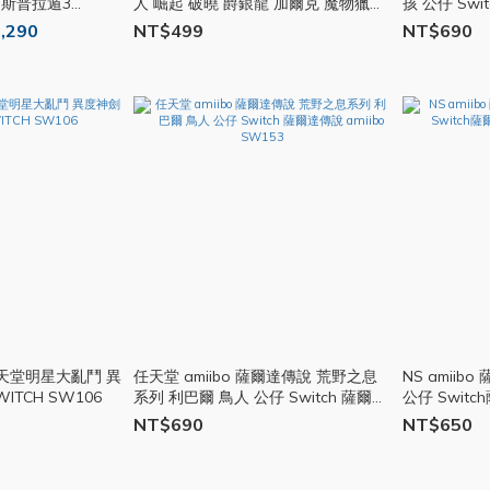
 斯普拉遁3
人 崛起 破曉 爵銀龍 加爾克 魔物獵人
孩 公仔 Swi
破曉 SW041
SW103
,290
NT$499
NT$690
光 任天堂明星大亂鬥 異
任天堂 amiibo 薩爾達傳說 荒野之息
NS amii
度神劍 公仔 模型 SWITCH SW106
系列 利巴爾 鳥人 公仔 Switch 薩爾達
公仔 Switc
傳說 amiibo SW153
加儂多夫 SW
NT$690
NT$650