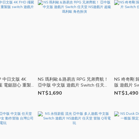
P 中日文版 4K
NS 瑪利歐＆路易吉 RPG 兄弟齊航！
NS 咚奇剛 
葉 電鋸甜心 重製
亞中版 中文版 遊戲片 Switch 任天堂
版 遊戲片 Sw
NS遊戲片 超級瑪利歐 角色扮演
戲片 大金剛
NT$1,690
NT$1,490