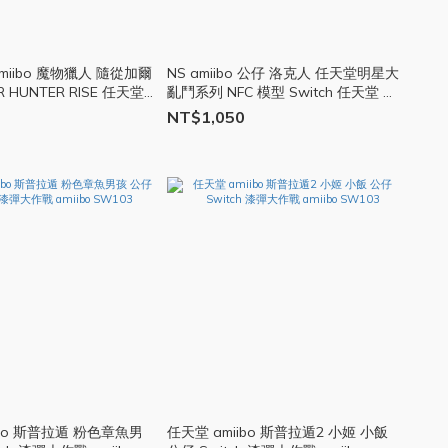
amiibo 魔物獵人 隨從加爾
NS amiibo 公仔 洛克人 任天堂明星大
R HUNTER RISE 任天堂
亂鬥系列 NFC 模型 Switch 任天堂 玩
W009
偶 SW150 Q哥
NT$1,050
ibo 斯普拉遁 粉色章魚男
任天堂 amiibo 斯普拉遁2 小姬 小飯