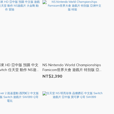
歸來 HD 亞中版 預購 中文
NS Nintendo World Championships
itch 任天堂 動作 NS遊
Famicom世界大會 遊戲片 特別版 亞
 動作 冒險
洲中文版 特裝
NT$2,390