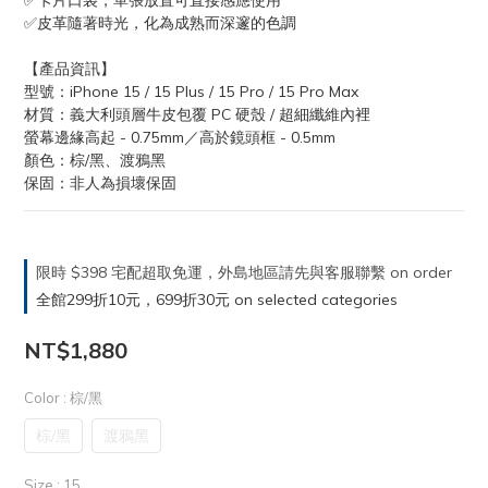
✅卡片口袋，單張放置可直接感應使用
✅皮革隨著時光，化為成熟而深邃的色調
【產品資訊】
型號：iPhone 15 / 15 Plus / 15 Pro / 15 Pro Max
材質：義大利頭層牛皮包覆 PC 硬殼 / 超細纖維內裡
螢幕邊緣高起 - 0.75mm／高於鏡頭框 - 0.5mm
顏色：棕/黑、渡鴉黑
保固：非人為損壞保固
限時 $398 宅配超取免運，外島地區請先與客服聯繫 on order
全館299折10元，699折30元 on selected categories
NT$1,880
Color
: 棕/黑
棕/黑
渡鴉黑
Size
: 15