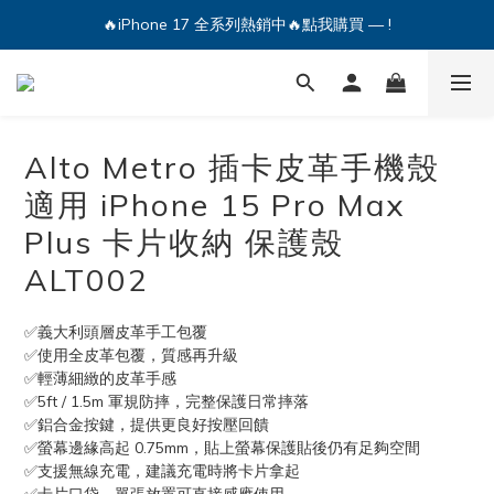
🔥iPhone 17 全系列熱銷中🔥點我購買 — !
💕加入Q哥 Line 新好友領優惠券！🎫
🔥iPhone 17 全系列熱銷中🔥點我購買 — !
Alto Metro 插卡皮革手機殼
適用 iPhone 15 Pro Max
Plus 卡片收納 保護殼
ALT002
✅義大利頭層皮革手工包覆
✅使用全皮革包覆，質感再升級
✅輕薄細緻的皮革手感
✅5ft / 1.5m 軍規防摔，完整保護日常摔落
✅鋁合金按鍵，提供更良好按壓回饋
✅螢幕邊緣高起 0.75mm，貼上螢幕保護貼後仍有足夠空間
✅支援無線充電，建議充電時將卡片拿起