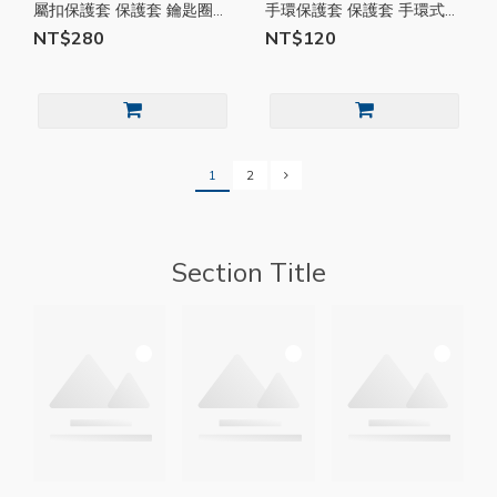
屬扣保護套 保護套 鑰匙圈
手環保護套 保護套 手環式
皮套 AirTag 防丟器 皮革套
矽膠錶帶 AirTag保護套 兒童
NT$280
NT$120
GC12
手環 GC11
1
2
Section Title