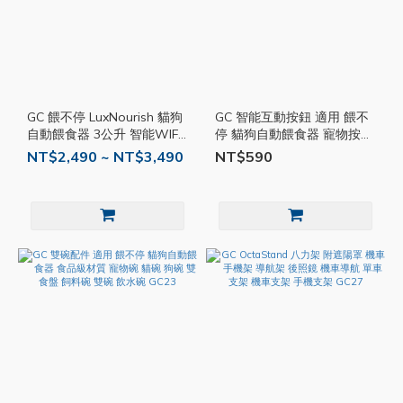
GC 餵不停 LuxNourish 貓狗
GC 智能互動按鈕 適用 餵不
自動餵食器 3公升 智能WIFI
停 貓狗自動餵食器 寵物按鈕
語音 視訊互動 寵物餵食器
智慧訓練 自主餵食 寵物交流
NT$2,490 ~ NT$3,490
NT$590
餵食機 自動餵食機 寵物攝影
智能按鍵 寵物訓練 GC23
機 GC20