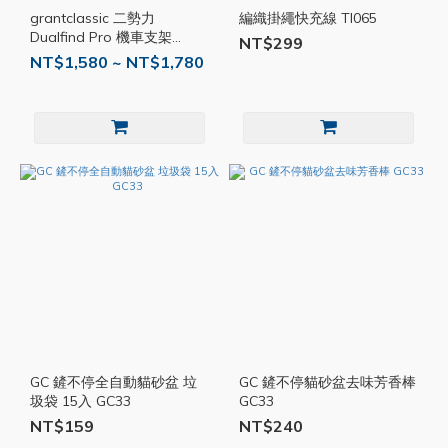
grantclassic 二勢力
編織掛繩快充線 TI065
Dualfind Pro 機車支架
NT$299
GC37
NT$1,580 ~ NT$1,780
GC 鏟不停全自動貓砂盆 垃
GC 鏟不停貓砂盆去味芳香棒
圾袋 15入 GC33
GC33
NT$159
NT$240