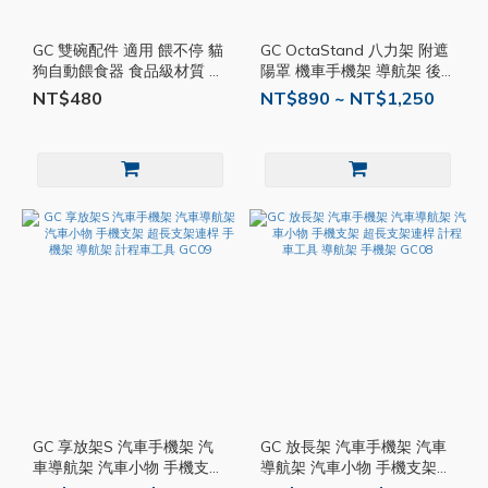
GC 雙碗配件 適用 餵不停 貓
GC OctaStand 八力架 附遮
狗自動餵食器 食品級材質 寵
陽罩 機車手機架 導航架 後
物碗 貓碗 狗碗 雙食盤 飼料
照鏡 機車導航 單車支架 機
NT$480
NT$890 ~ NT$1,250
碗 雙碗 飲水碗 GC23
車支架 手機支架 GC27
GC 享放架S 汽車手機架 汽
GC 放長架 汽車手機架 汽車
車導航架 汽車小物 手機支架
導航架 汽車小物 手機支架