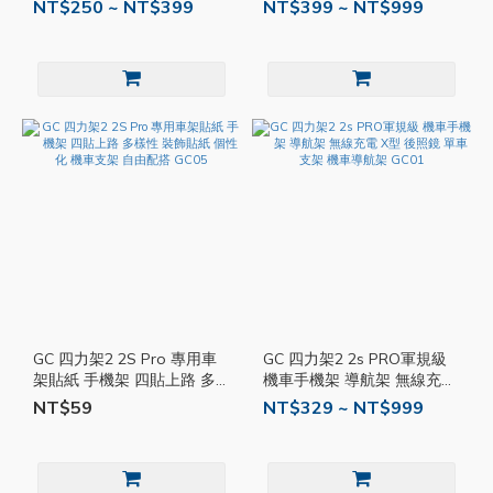
超長支架連桿 手機架 導航架
超長支架連桿 計程車工具 導
NT$250 ~ NT$399
NT$399 ~ NT$999
計程車工具 GC09
航架 手機架 GC08
GC 四力架2 2S Pro 專用車
GC 四力架2 2s PRO軍規級
架貼紙 手機架 四貼上路 多
機車手機架 導航架 無線充電
樣性 裝飾貼紙 個性化 機車
X型 後照鏡 單車支架 機車導
NT$59
NT$329 ~ NT$999
支架 自由配搭 GC05
航架 GC01