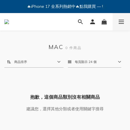
🔥iPhone 17 全系列熱銷中🔥點我購買 — !
🔥iPhone 17 全系列熱銷中🔥點我購買 — !
💕加入Q哥 Line 新好友領優惠券！🎫
🔥iPhone 17 全系列熱銷中🔥點我購買 — !
MAC
0 件商品
商品排序
每頁顯示 24 個
抱歉，這個商品類別沒有相關商品
建議您，選擇其他分類或者使用關鍵字搜尋