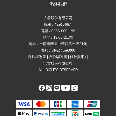
聯絡我們
汎雲股份有限公司
統編 / 42915667
電話 / 0966-000-199
時間 / 12:00-21:00
地址 / 台南市南區中華西路一段21號
客服 / LINE
@qek888
隱私權政策
|
反詐騙聲明
|
條款與細則
汎雲股份有限公司
ALL RIGHTS RESERVED