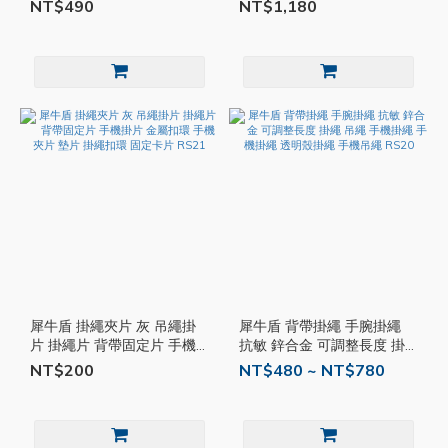
AirPods 2 Airpods 保護殼
帶 手機掛繩 透明殼掛繩 手
NT$490
NT$1,180
一代 二代 防摔殼 防撞殼
機吊繩 掛脖 斜背 RS19
V15
犀牛盾 掛繩夾片 灰 吊繩掛
犀牛盾 背帶掛繩 手腕掛繩
片 掛繩片 背帶固定片 手機
抗敏 鋅合金 可調整長度 掛
掛片 金屬扣環 手機夾片 墊
繩 吊繩 手機掛繩 手機掛繩
NT$200
NT$480 ~ NT$780
片 掛繩扣環 固定卡片 RS21
透明殼掛繩 手機吊繩 RS20