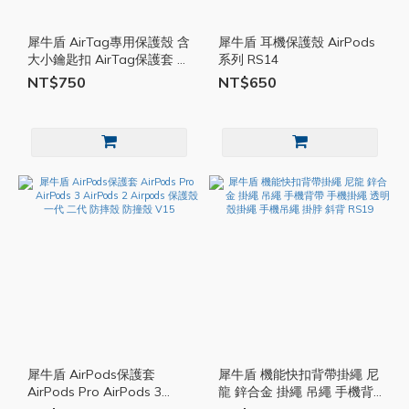
犀牛盾 AirTag專用保護殼 含
犀牛盾 耳機保護殼 AirPods
大小鑰匙扣 AirTag保護套 蘋
系列 RS14
果鑰匙圈 鑰匙圈 AirTag套
NT$750
NT$650
防摔套 RS32
犀牛盾 AirPods保護套
犀牛盾 機能快扣背帶掛繩 尼
AirPods Pro AirPods 3
龍 鋅合金 掛繩 吊繩 手機背