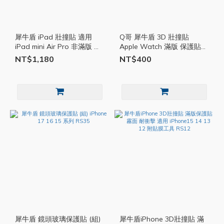
犀牛盾 iPad 壯撞貼 適用
Q哥 犀牛盾 3D 壯撞貼
iPad mini Air Pro 非滿版 平
Apple Watch 滿版 保護貼
板保護貼 耐衝擊保護貼 防摔
蘋果手錶保護貼
NT$1,180
NT$400
保護貼 RS10
SE2/Ultra/6/SE/5/4/3/2/1代
RS10
犀牛盾 鏡頭玻璃保護貼 (組)
犀牛盾iPhone 3D壯撞貼 滿