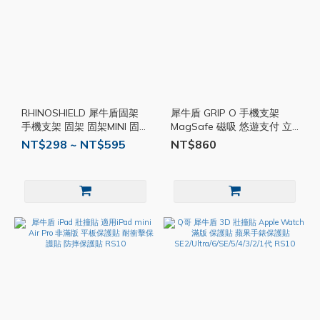
RHINOSHIELD 犀牛盾固架
犀牛盾 GRIP O 手機支架
手機支架 固架 固架MINI 固架
MagSafe 磁吸 悠遊支付 立
MAX Magsafe 適用各款手
架 懶人支架 背貼支架 手機
NT$298 ~ NT$595
NT$860
機 黑 RS13
架 多功能支架 RS40