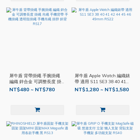
犀牛盾 背帶掛繩 手腕掛繩
犀牛盾 Apple Watch 編織錶
編織 鋅合金 可調整長度 掛
帶 適用 S11 SE3 38 40 41
繩 吊繩 手機背帶 手機掛繩
42 44 45 46 49mm RS22
NT$480 ~ NT$780
NT$1,280 ~ NT$1,580
透明殼掛繩 手機吊繩 掛脖
斜背 RS17