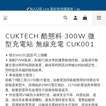
🔥iPhone 17 全系列熱銷中🔥點我購買 — !
💕加入Q哥 Line 新好友領優惠券！🎫
🔥iPhone 17 全系列熱銷中🔥點我購買 — !
CUKTECH 酷態科 300W 微
型充電站 無線充電 CUK001
✦ 標示Wh/3C認證/可上飛機
✦ 搭配PWM風扇，具備PC級水準的優秀散熱性能。該風扇可根
據充電功率即時調節速度，確保長時間高功率輸出時的穩定性，
同時提供卓越的散熱效果。
✦ 車規級動力電池｜
搭載了8顆三星21700動力電池，這種電池同樣被應用於特斯拉等
新能源車型中。與傳統的18650電芯相比，21700的電池再單體容
量、能量密度和充放電性方面都有顯著提升。
✦ 外殼選用V0級防火材料打造，確保安全可靠，內置短路、過
溫、過流等多重保護機制，避免充電時發生電流、電壓超載情
形，而導致裝置受損，以確保充電時的安全可靠性，提供全面保